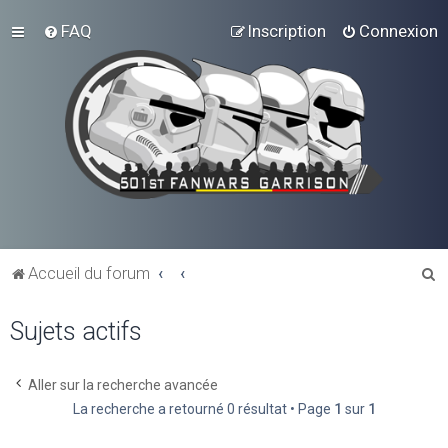
FAQ
Inscription
Connexion
R
Accueil du forum
e
Sujets actifs
c
h
e
Aller sur la recherche avancée
La recherche a retourné 0 résultat • Page
1
sur
1
r
c