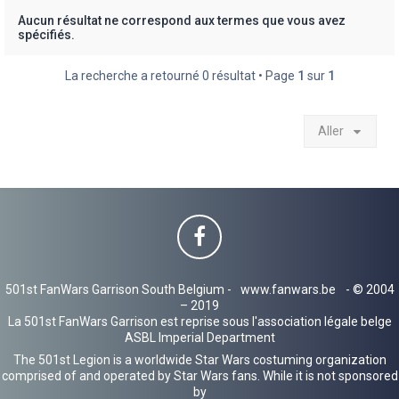
h
Aucun résultat ne correspond aux termes que vous avez
spécifiés.
e
r
La recherche a retourné 0 résultat • Page
1
sur
1
Aller
501st FanWars Garrison South Belgium -
www.fanwars.be
- © 2004
– 2019
La 501st FanWars Garrison est reprise sous l'association légale belge
ASBL Imperial Department
The 501st Legion is a worldwide Star Wars costuming organization
comprised of and operated by Star Wars fans. While it is not sponsored
by