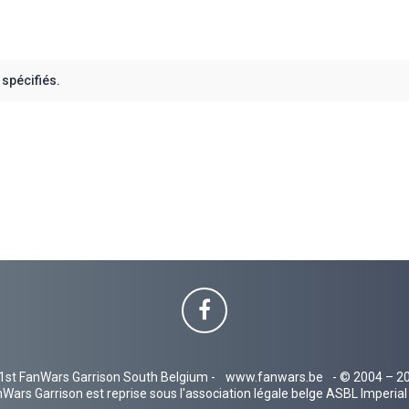
spécifiés.
1st FanWars Garrison South Belgium -
www.fanwars.be
- © 2004 – 2
Wars Garrison est reprise sous l'association légale belge ASBL Imperi