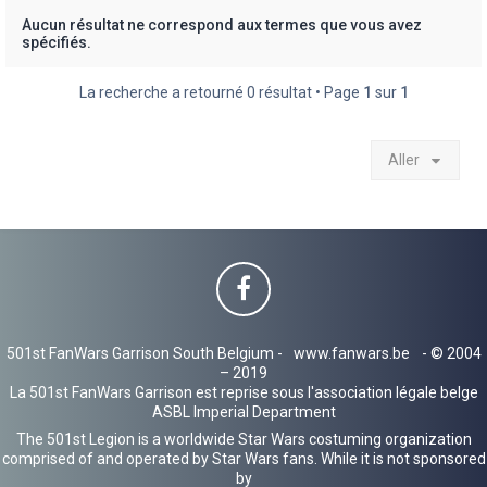
h
Aucun résultat ne correspond aux termes que vous avez
spécifiés.
e
r
La recherche a retourné 0 résultat • Page
1
sur
1
Aller
501st FanWars Garrison South Belgium -
www.fanwars.be
- © 2004
– 2019
La 501st FanWars Garrison est reprise sous l'association légale belge
ASBL Imperial Department
The 501st Legion is a worldwide Star Wars costuming organization
comprised of and operated by Star Wars fans. While it is not sponsored
by