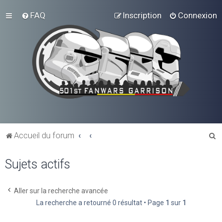
FAQ
Inscription
Connexion
R
Accueil du forum
e
Sujets actifs
c
h
e
Aller sur la recherche avancée
La recherche a retourné 0 résultat • Page
1
sur
1
r
c