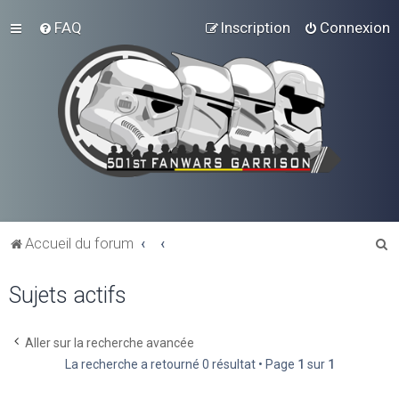
FAQ
Inscription
Connexion
R
Accueil du forum
e
Sujets actifs
c
h
e
Aller sur la recherche avancée
La recherche a retourné 0 résultat • Page
1
sur
1
r
c