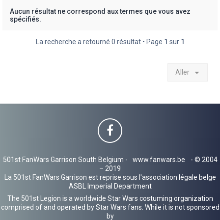
h
Aucun résultat ne correspond aux termes que vous avez
spécifiés.
e
r
La recherche a retourné 0 résultat • Page
1
sur
1
Aller
501st FanWars Garrison South Belgium -
www.fanwars.be
- © 2004
– 2019
La 501st FanWars Garrison est reprise sous l'association légale belge
ASBL Imperial Department
The 501st Legion is a worldwide Star Wars costuming organization
comprised of and operated by Star Wars fans. While it is not sponsored
by