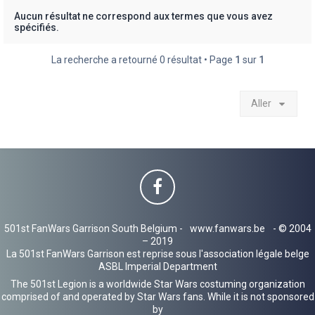
h
Aucun résultat ne correspond aux termes que vous avez
spécifiés.
e
r
La recherche a retourné 0 résultat • Page
1
sur
1
Aller
501st FanWars Garrison South Belgium -
www.fanwars.be
- © 2004
– 2019
La 501st FanWars Garrison est reprise sous l'association légale belge
ASBL Imperial Department
The 501st Legion is a worldwide Star Wars costuming organization
comprised of and operated by Star Wars fans. While it is not sponsored
by