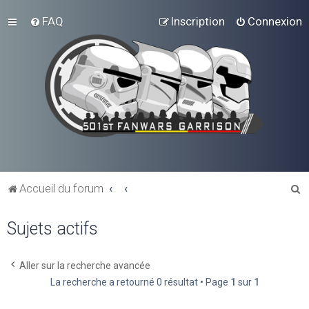
FAQ
Inscription
Connexion
R
Accueil du forum
e
Sujets actifs
c
h
e
Aller sur la recherche avancée
La recherche a retourné 0 résultat • Page
1
sur
1
r
c