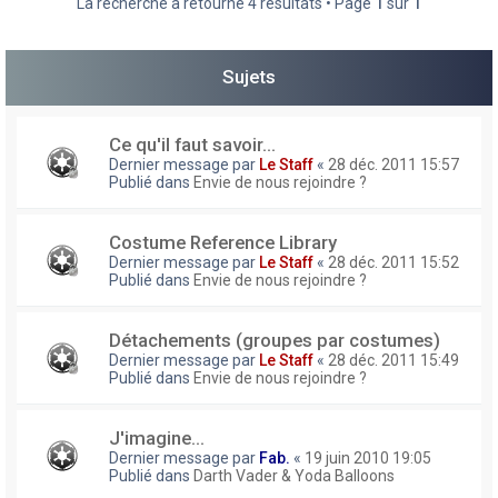
La recherche a retourné 4 résultats • Page
1
sur
1
h
e
Sujets
r
Ce qu'il faut savoir...
Dernier message par
Le Staff
«
28 déc. 2011 15:57
Publié dans
Envie de nous rejoindre ?
Costume Reference Library
Dernier message par
Le Staff
«
28 déc. 2011 15:52
Publié dans
Envie de nous rejoindre ?
Détachements (groupes par costumes)
Dernier message par
Le Staff
«
28 déc. 2011 15:49
Publié dans
Envie de nous rejoindre ?
J'imagine...
Dernier message par
Fab.
«
19 juin 2010 19:05
Publié dans
Darth Vader & Yoda Balloons