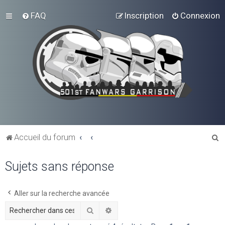
FAQ
Inscription
Connexion
R
Accueil du forum
e
Sujets sans réponse
c
h
e
Aller sur la recherche avancée
r
Rechercher
Recherche avancée
c