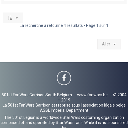
La recherche a retourné 4 résultats • Page
1
sur
1
Aller
501st FanWars Garrison South Belgium -
www.fanwars.be
- © 2004
– 2019
La 501st FanWars Garrison est reprise sous l'association légale belge
ASBL Imperial Department
The 501st Legion is a worldwide Star Wars costuming organization
comprised of and operated by Star Wars fans. While it is not sponsored
by