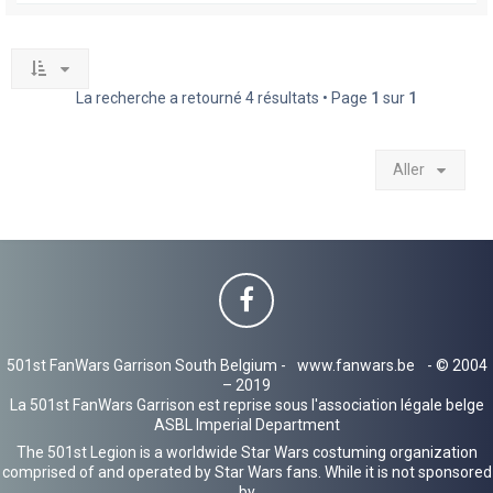
La recherche a retourné 4 résultats • Page
1
sur
1
Aller
501st FanWars Garrison South Belgium -
www.fanwars.be
- © 2004
– 2019
La 501st FanWars Garrison est reprise sous l'association légale belge
ASBL Imperial Department
The 501st Legion is a worldwide Star Wars costuming organization
comprised of and operated by Star Wars fans. While it is not sponsored
by