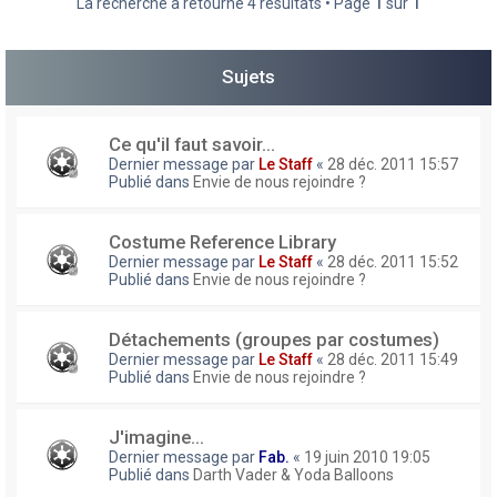
La recherche a retourné 4 résultats • Page
1
sur
1
h
e
Sujets
r
Ce qu'il faut savoir...
Dernier message par
Le Staff
«
28 déc. 2011 15:57
Publié dans
Envie de nous rejoindre ?
Costume Reference Library
Dernier message par
Le Staff
«
28 déc. 2011 15:52
Publié dans
Envie de nous rejoindre ?
Détachements (groupes par costumes)
Dernier message par
Le Staff
«
28 déc. 2011 15:49
Publié dans
Envie de nous rejoindre ?
J'imagine...
Dernier message par
Fab.
«
19 juin 2010 19:05
Publié dans
Darth Vader & Yoda Balloons