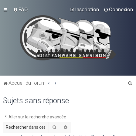
FAQ
Inscription
Connexion
R
Accueil du forum
e
Sujets sans réponse
c
h
e
Aller sur la recherche avancée
r
Rechercher
Recherche avancée
c