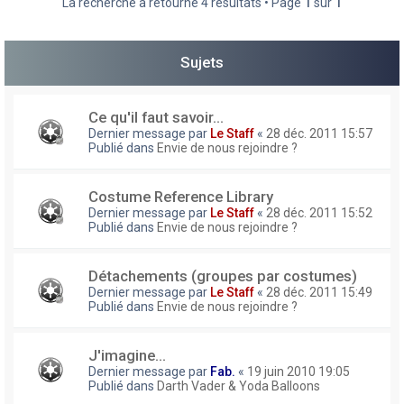
La recherche a retourné 4 résultats • Page
1
sur
1
h
e
Sujets
r
Ce qu'il faut savoir...
Dernier message par
Le Staff
«
28 déc. 2011 15:57
Publié dans
Envie de nous rejoindre ?
Costume Reference Library
Dernier message par
Le Staff
«
28 déc. 2011 15:52
Publié dans
Envie de nous rejoindre ?
Détachements (groupes par costumes)
Dernier message par
Le Staff
«
28 déc. 2011 15:49
Publié dans
Envie de nous rejoindre ?
J'imagine...
Dernier message par
Fab.
«
19 juin 2010 19:05
Publié dans
Darth Vader & Yoda Balloons