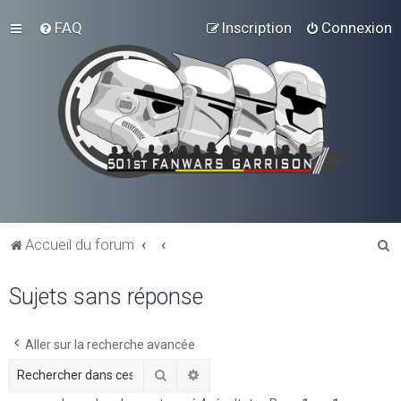
FAQ
Inscription
Connexion
R
Accueil du forum
e
Sujets sans réponse
c
h
e
Aller sur la recherche avancée
r
Rechercher
Recherche avancée
c