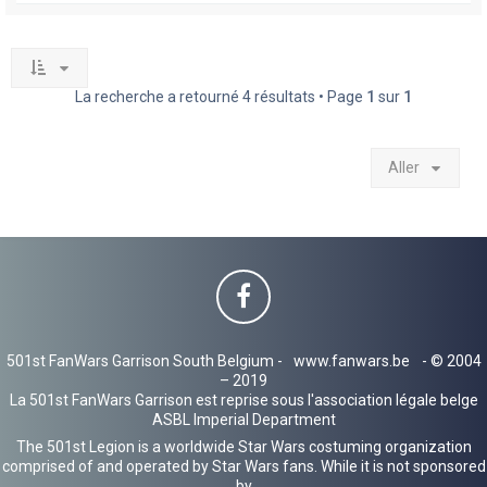
La recherche a retourné 4 résultats • Page
1
sur
1
Aller
501st FanWars Garrison South Belgium -
www.fanwars.be
- © 2004
– 2019
La 501st FanWars Garrison est reprise sous l'association légale belge
ASBL Imperial Department
The 501st Legion is a worldwide Star Wars costuming organization
comprised of and operated by Star Wars fans. While it is not sponsored
by