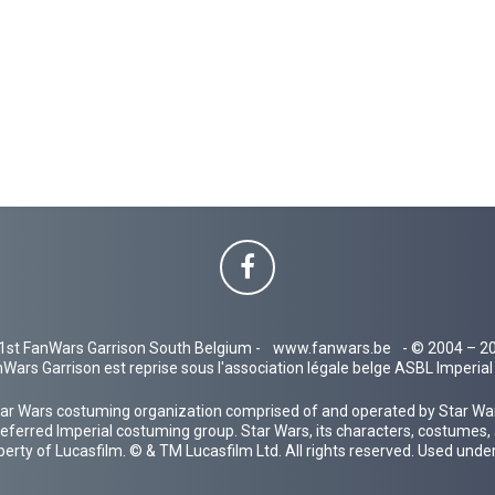
1st FanWars Garrison South Belgium -
www.fanwars.be
- © 2004 – 2
Wars Garrison est reprise sous l'association légale belge ASBL Imperi
ar Wars costuming organization comprised of and operated by Star Wars
 preferred Imperial costuming group. Star Wars, its characters, costumes,
operty of Lucasfilm. © & TM Lucasfilm Ltd. All rights reserved. Used under