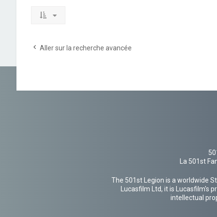
Aller sur la recherche avancée
50
La 501st Fan
The 501st Legion is a worldwide St
Lucasfilm Ltd, it is Lucasfilm's
intellectual pr