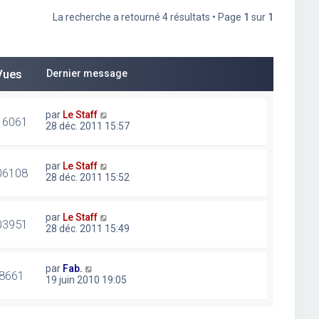
La recherche a retourné 4 résultats • Page
1
sur
1
Vues
Dernier message
par
Le Staff
16061
28 déc. 2011 15:57
par
Le Staff
06108
28 déc. 2011 15:52
par
Le Staff
03951
28 déc. 2011 15:49
par
Fab.
8661
19 juin 2010 19:05