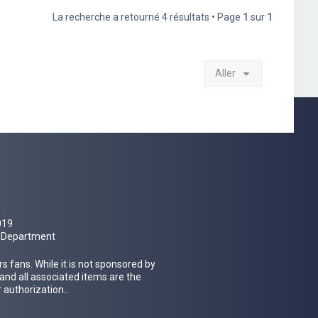
La recherche a retourné 4 résultats • Page
1
sur
1
Aller
019
al Department
 fans. While it is not sponsored by
 and all associated items are the
 authorization..