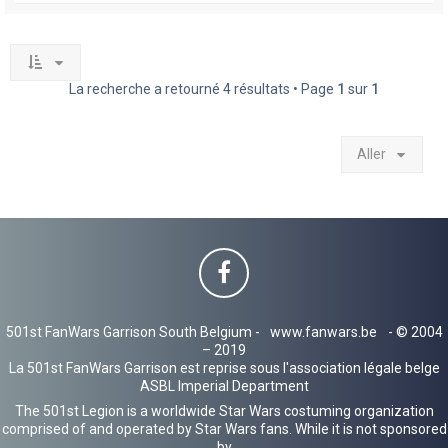
La recherche a retourné 4 résultats • Page
1
sur
1
Aller
501st FanWars Garrison South Belgium -
www.fanwars.be
- © 2004
– 2019
La 501st FanWars Garrison est reprise sous l'association légale belge
ASBL Imperial Department
The 501st Legion is a worldwide Star Wars costuming organization
comprised of and operated by Star Wars fans. While it is not sponsored
by