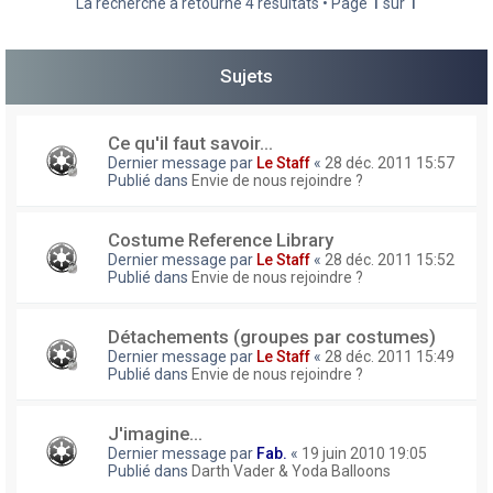
La recherche a retourné 4 résultats • Page
1
sur
1
h
e
Sujets
r
Ce qu'il faut savoir...
Dernier message par
Le Staff
«
28 déc. 2011 15:57
Publié dans
Envie de nous rejoindre ?
Costume Reference Library
Dernier message par
Le Staff
«
28 déc. 2011 15:52
Publié dans
Envie de nous rejoindre ?
Détachements (groupes par costumes)
Dernier message par
Le Staff
«
28 déc. 2011 15:49
Publié dans
Envie de nous rejoindre ?
J'imagine...
Dernier message par
Fab.
«
19 juin 2010 19:05
Publié dans
Darth Vader & Yoda Balloons