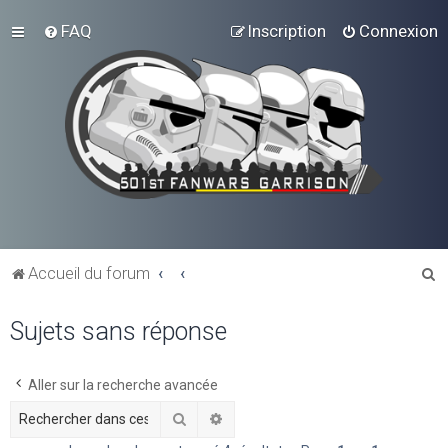
FAQ
Inscription
Connexion
R
Accueil du forum
e
Sujets sans réponse
c
h
e
Aller sur la recherche avancée
r
Rechercher
Recherche avancée
c