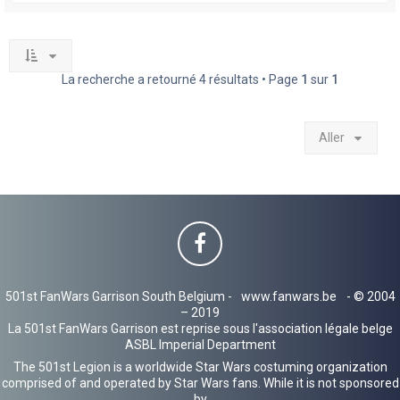
La recherche a retourné 4 résultats • Page
1
sur
1
Aller
501st FanWars Garrison South Belgium -
www.fanwars.be
- © 2004
– 2019
La 501st FanWars Garrison est reprise sous l'association légale belge
ASBL Imperial Department
The 501st Legion is a worldwide Star Wars costuming organization
comprised of and operated by Star Wars fans. While it is not sponsored
by