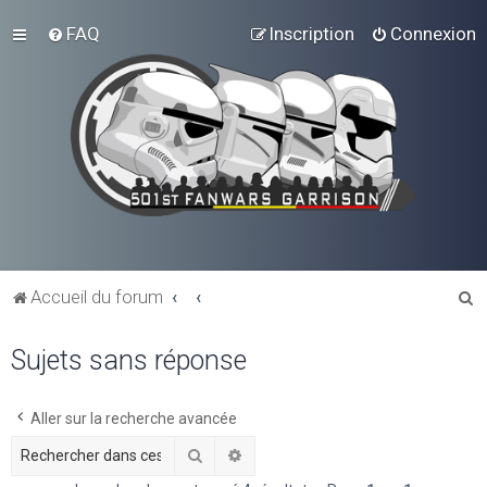
FAQ
Inscription
Connexion
R
Accueil du forum
e
Sujets sans réponse
c
h
e
Aller sur la recherche avancée
r
Rechercher
Recherche avancée
c