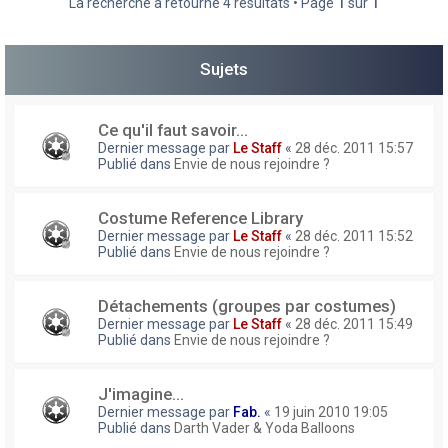
La recherche a retourné 4 résultats • Page
1
sur
1
h
e
Sujets
r
Ce qu'il faut savoir...
Dernier message par
Le Staff
«
28 déc. 2011 15:57
Publié dans
Envie de nous rejoindre ?
Costume Reference Library
Dernier message par
Le Staff
«
28 déc. 2011 15:52
Publié dans
Envie de nous rejoindre ?
Détachements (groupes par costumes)
Dernier message par
Le Staff
«
28 déc. 2011 15:49
Publié dans
Envie de nous rejoindre ?
J'imagine...
Dernier message par
Fab.
«
19 juin 2010 19:05
Publié dans
Darth Vader & Yoda Balloons