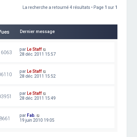
La recherche a retourné 4 résultats • Page
1
sur
1
Vues
Dernier message
par
Le Staff
16063
28 déc. 2011 15:57
par
Le Staff
06110
28 déc. 2011 15:52
par
Le Staff
03951
28 déc. 2011 15:49
par
Fab.
8661
19 juin 2010 19:05