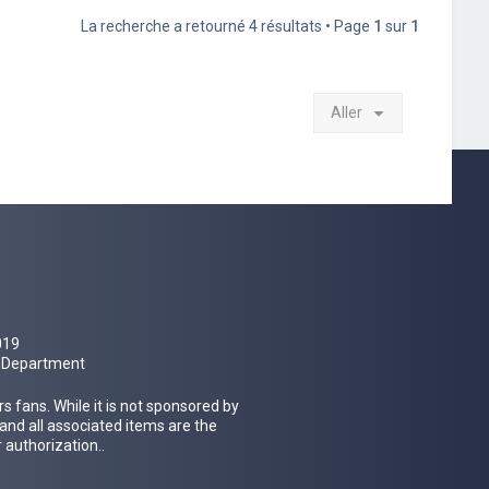
La recherche a retourné 4 résultats • Page
1
sur
1
Aller
019
al Department
 fans. While it is not sponsored by
 and all associated items are the
 authorization..