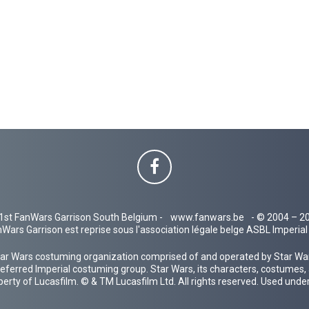
1st FanWars Garrison South Belgium -
www.fanwars.be
- © 2004 – 2
Wars Garrison est reprise sous l'association légale belge ASBL Imperi
ar Wars costuming organization comprised of and operated by Star Wars
 preferred Imperial costuming group. Star Wars, its characters, costumes,
operty of Lucasfilm. © & TM Lucasfilm Ltd. All rights reserved. Used under