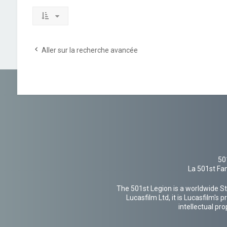
Aller sur la recherche avancée
50
La 501st Fan
The 501st Legion is a worldwide St
Lucasfilm Ltd, it is Lucasfilm's
intellectual pr