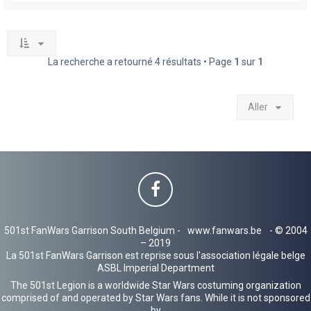
La recherche a retourné 4 résultats • Page
1
sur
1
Aller
501st FanWars Garrison South Belgium -
www.fanwars.be
- © 2004
– 2019
La 501st FanWars Garrison est reprise sous l'association légale belge
ASBL Imperial Department
The 501st Legion is a worldwide Star Wars costuming organization
comprised of and operated by Star Wars fans. While it is not sponsored
by