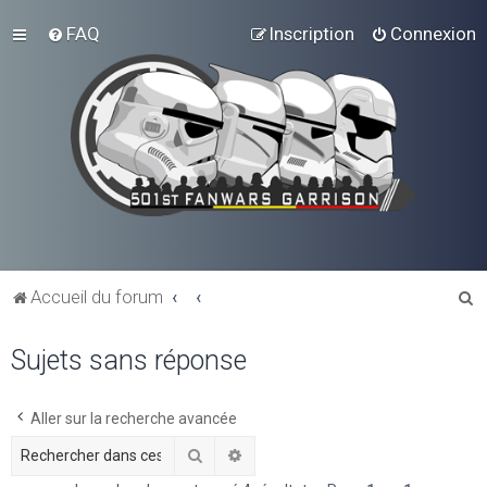
FAQ
Inscription
Connexion
R
Accueil du forum
e
Sujets sans réponse
c
h
e
Aller sur la recherche avancée
r
Rechercher
Recherche avancée
c