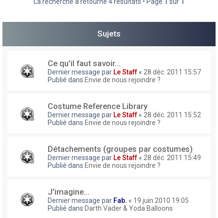
La recherche a retourné 4 résultats • Page
1
sur
1
h
e
Sujets
r
Ce qu'il faut savoir...
Dernier message par
Le Staff
«
28 déc. 2011 15:57
Publié dans
Envie de nous rejoindre ?
Costume Reference Library
Dernier message par
Le Staff
«
28 déc. 2011 15:52
Publié dans
Envie de nous rejoindre ?
Détachements (groupes par costumes)
Dernier message par
Le Staff
«
28 déc. 2011 15:49
Publié dans
Envie de nous rejoindre ?
J'imagine...
Dernier message par
Fab.
«
19 juin 2010 19:05
Publié dans
Darth Vader & Yoda Balloons