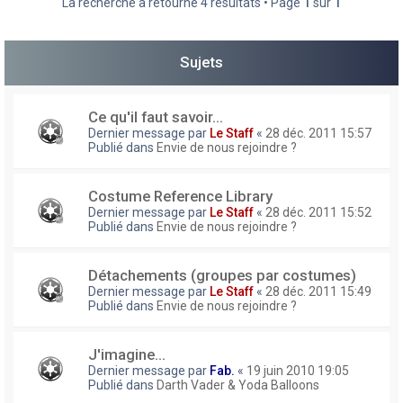
La recherche a retourné 4 résultats • Page
1
sur
1
h
e
Sujets
r
Ce qu'il faut savoir...
Dernier message par
Le Staff
«
28 déc. 2011 15:57
Publié dans
Envie de nous rejoindre ?
Costume Reference Library
Dernier message par
Le Staff
«
28 déc. 2011 15:52
Publié dans
Envie de nous rejoindre ?
Détachements (groupes par costumes)
Dernier message par
Le Staff
«
28 déc. 2011 15:49
Publié dans
Envie de nous rejoindre ?
J'imagine...
Dernier message par
Fab.
«
19 juin 2010 19:05
Publié dans
Darth Vader & Yoda Balloons