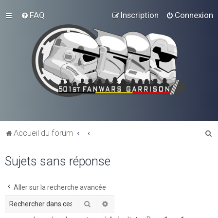
FAQ
Inscription
Connexion
R
Accueil du forum
e
Sujets sans réponse
c
h
e
Aller sur la recherche avancée
r
Rechercher
Recherche avancée
c