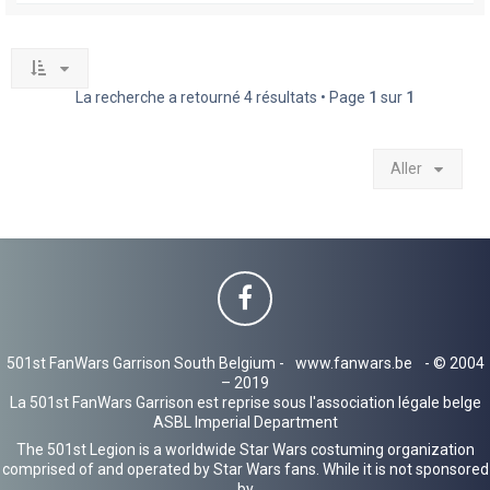
La recherche a retourné 4 résultats • Page
1
sur
1
Aller
501st FanWars Garrison South Belgium -
www.fanwars.be
- © 2004
– 2019
La 501st FanWars Garrison est reprise sous l'association légale belge
ASBL Imperial Department
The 501st Legion is a worldwide Star Wars costuming organization
comprised of and operated by Star Wars fans. While it is not sponsored
by