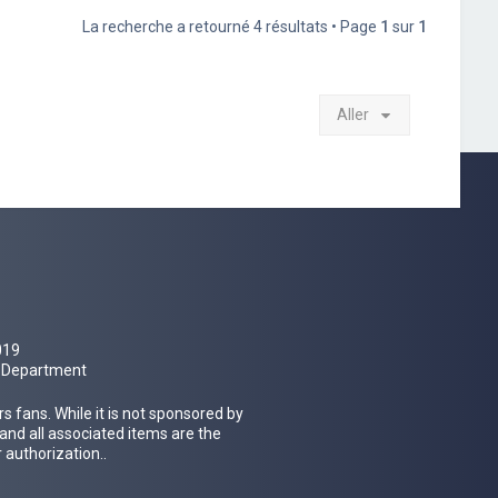
La recherche a retourné 4 résultats • Page
1
sur
1
Aller
019
al Department
 fans. While it is not sponsored by
 and all associated items are the
 authorization..