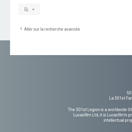
Aller sur la recherche avancée
50
La 501st Fan
The 501st Legion is a worldwide St
Lucasfilm Ltd, it is Lucasfilm's
intellectual pr