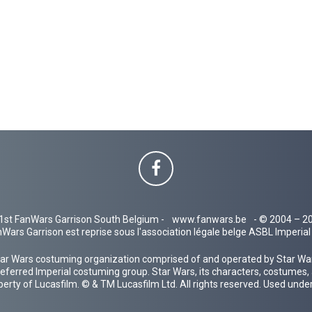
1st FanWars Garrison South Belgium -
www.fanwars.be
- © 2004 – 2
Wars Garrison est reprise sous l'association légale belge ASBL Imperi
ar Wars costuming organization comprised of and operated by Star Wars
 preferred Imperial costuming group. Star Wars, its characters, costumes,
operty of Lucasfilm. © & TM Lucasfilm Ltd. All rights reserved. Used under