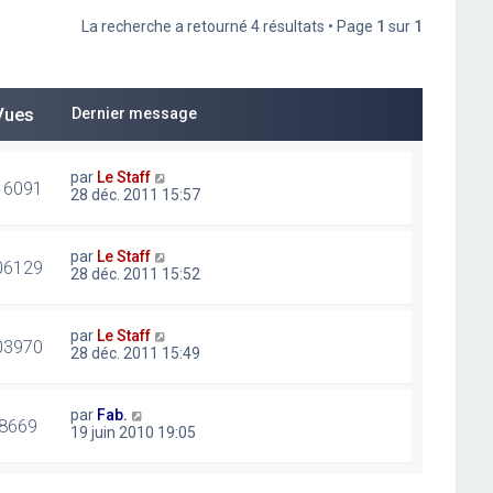
La recherche a retourné 4 résultats • Page
1
sur
1
Vues
Dernier message
par
Le Staff
16091
28 déc. 2011 15:57
par
Le Staff
06129
28 déc. 2011 15:52
par
Le Staff
03970
28 déc. 2011 15:49
par
Fab.
8669
19 juin 2010 19:05