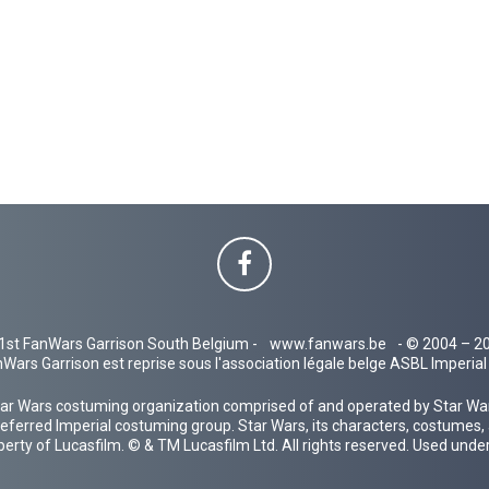
1st FanWars Garrison South Belgium -
www.fanwars.be
- © 2004 – 2
Wars Garrison est reprise sous l'association légale belge ASBL Imperi
ar Wars costuming organization comprised of and operated by Star Wars
 preferred Imperial costuming group. Star Wars, its characters, costumes,
operty of Lucasfilm. © & TM Lucasfilm Ltd. All rights reserved. Used under