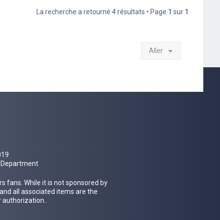
La recherche a retourné 4 résultats • Page
1
sur
1
Aller
019
al Department
 fans. While it is not sponsored by
 and all associated items are the
 authorization..