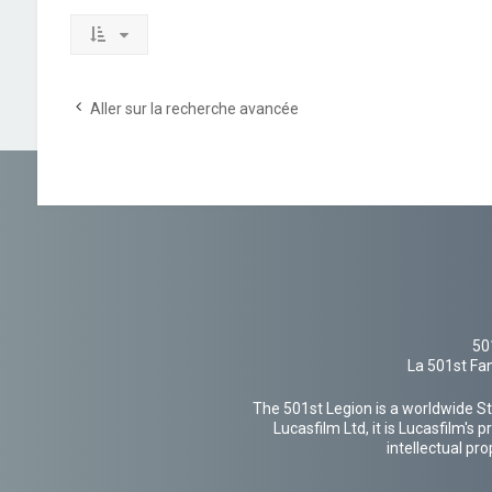
Aller sur la recherche avancée
50
La 501st Fan
The 501st Legion is a worldwide St
Lucasfilm Ltd, it is Lucasfilm's
intellectual pr