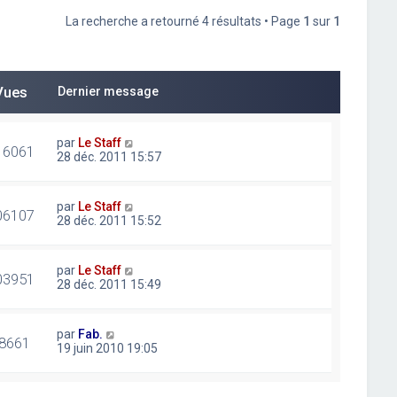
La recherche a retourné 4 résultats • Page
1
sur
1
Vues
Dernier message
par
Le Staff
16061
28 déc. 2011 15:57
par
Le Staff
06107
28 déc. 2011 15:52
par
Le Staff
03951
28 déc. 2011 15:49
par
Fab.
8661
19 juin 2010 19:05