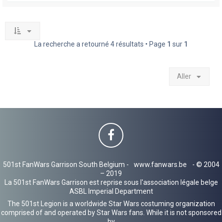
La recherche a retourné 4 résultats • Page
1
sur
1
Aller
501st FanWars Garrison South Belgium -
www.fanwars.be
- © 2004
– 2019
La 501st FanWars Garrison est reprise sous l'association légale belge
ASBL Imperial Department
The 501st Legion is a worldwide Star Wars costuming organization
comprised of and operated by Star Wars fans. While it is not sponsored
by