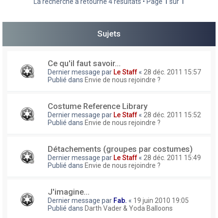
La recherche a retourné 4 résultats • Page
1
sur
1
h
e
Sujets
r
Ce qu'il faut savoir...
Dernier message par
Le Staff
«
28 déc. 2011 15:57
Publié dans
Envie de nous rejoindre ?
Costume Reference Library
Dernier message par
Le Staff
«
28 déc. 2011 15:52
Publié dans
Envie de nous rejoindre ?
Détachements (groupes par costumes)
Dernier message par
Le Staff
«
28 déc. 2011 15:49
Publié dans
Envie de nous rejoindre ?
J'imagine...
Dernier message par
Fab.
«
19 juin 2010 19:05
Publié dans
Darth Vader & Yoda Balloons