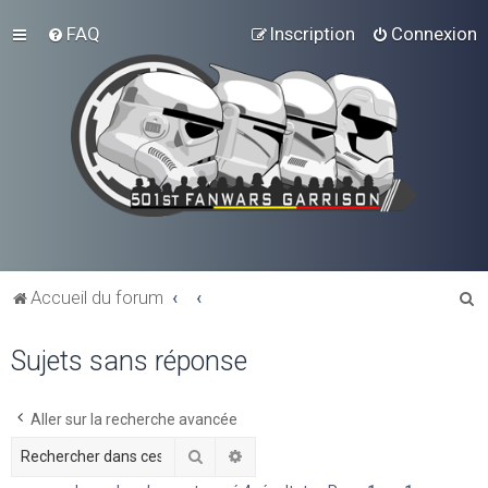
FAQ
Inscription
Connexion
R
Accueil du forum
e
Sujets sans réponse
c
h
e
Aller sur la recherche avancée
r
Rechercher
Recherche avancée
c