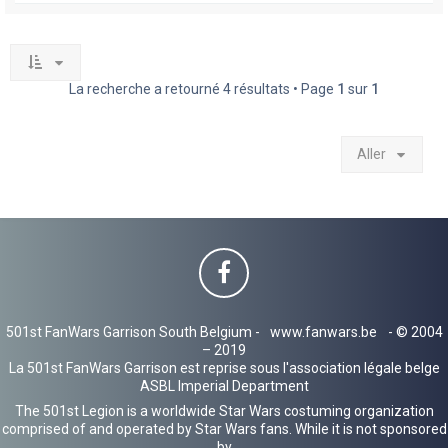
La recherche a retourné 4 résultats • Page
1
sur
1
Aller
501st FanWars Garrison South Belgium -
www.fanwars.be
- © 2004
– 2019
La 501st FanWars Garrison est reprise sous l'association légale belge
ASBL Imperial Department
The 501st Legion is a worldwide Star Wars costuming organization
comprised of and operated by Star Wars fans. While it is not sponsored
by