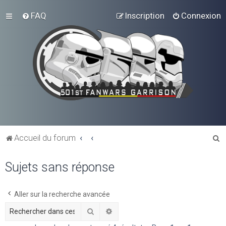
FAQ
Inscription
Connexion
R
Accueil du forum
e
Sujets sans réponse
c
h
e
Aller sur la recherche avancée
r
Rechercher
Recherche avancée
c