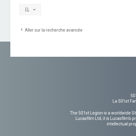
Aller sur la recherche avancée
50
La 501st Fan
The 501st Legion is a worldwide St
Lucasfilm Ltd, it is Lucasfilm's
intellectual pr