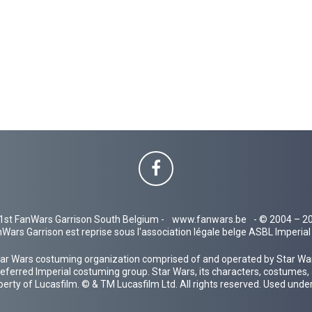
1st FanWars Garrison South Belgium -
www.fanwars.be
- © 2004 – 2
Wars Garrison est reprise sous l'association légale belge ASBL Imperi
ar Wars costuming organization comprised of and operated by Star Wars
 preferred Imperial costuming group. Star Wars, its characters, costumes,
operty of Lucasfilm. © & TM Lucasfilm Ltd. All rights reserved. Used under