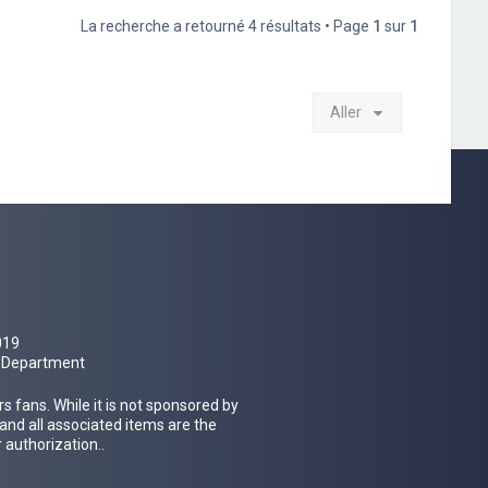
La recherche a retourné 4 résultats • Page
1
sur
1
Aller
019
al Department
 fans. While it is not sponsored by
 and all associated items are the
 authorization..