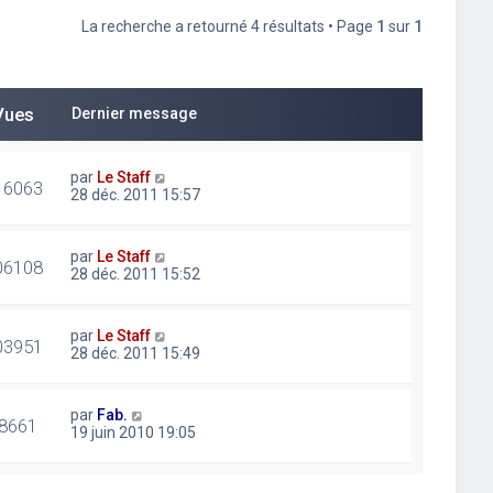
La recherche a retourné 4 résultats • Page
1
sur
1
Vues
Dernier message
par
Le Staff
16063
28 déc. 2011 15:57
par
Le Staff
06108
28 déc. 2011 15:52
par
Le Staff
03951
28 déc. 2011 15:49
par
Fab.
8661
19 juin 2010 19:05