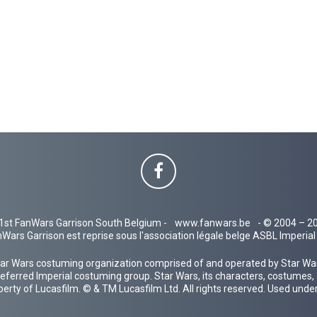
1st FanWars Garrison South Belgium -
www.fanwars.be
- © 2004 – 2
Wars Garrison est reprise sous l'association légale belge ASBL Imperi
ar Wars costuming organization comprised of and operated by Star Wars
 preferred Imperial costuming group. Star Wars, its characters, costumes,
operty of Lucasfilm. © & TM Lucasfilm Ltd. All rights reserved. Used under