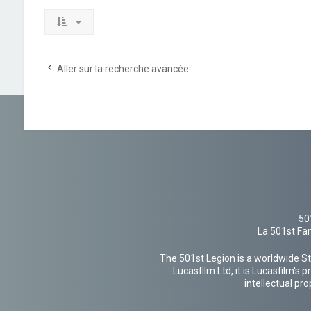
Aller sur la recherche avancée
50
La 501st Fan
The 501st Legion is a worldwide St
Lucasfilm Ltd, it is Lucasfilm's
intellectual pr