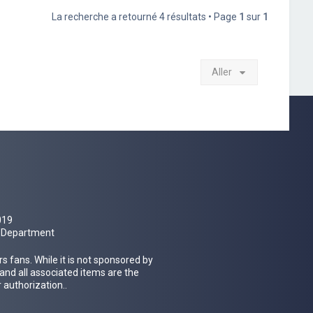
La recherche a retourné 4 résultats • Page
1
sur
1
Aller
019
al Department
 fans. While it is not sponsored by
 and all associated items are the
 authorization..