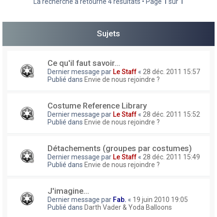
La recherche a retourné 4 résultats • Page
1
sur
1
h
e
Sujets
r
Ce qu'il faut savoir...
Dernier message par
Le Staff
«
28 déc. 2011 15:57
Publié dans
Envie de nous rejoindre ?
Costume Reference Library
Dernier message par
Le Staff
«
28 déc. 2011 15:52
Publié dans
Envie de nous rejoindre ?
Détachements (groupes par costumes)
Dernier message par
Le Staff
«
28 déc. 2011 15:49
Publié dans
Envie de nous rejoindre ?
J'imagine...
Dernier message par
Fab.
«
19 juin 2010 19:05
Publié dans
Darth Vader & Yoda Balloons