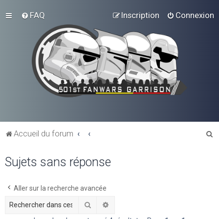
FAQ
Inscription
Connexion
R
Accueil du forum
e
Sujets sans réponse
c
h
e
Aller sur la recherche avancée
r
Rechercher
Recherche avancée
c