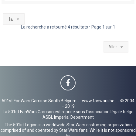
La recherche a retourné 4 résultats • Page
1
sur
1
Aller
501st FanWars Garrison South Belgium -
www.fanwars.be
- © 2004
– 2019
La 501st FanWars Garrison est reprise sous l'association légale belge
ASBL Imperial Department
The 501st Legion is a worldwide Star Wars costuming organization
comprised of and operated by Star Wars fans. While it is not sponsored
by