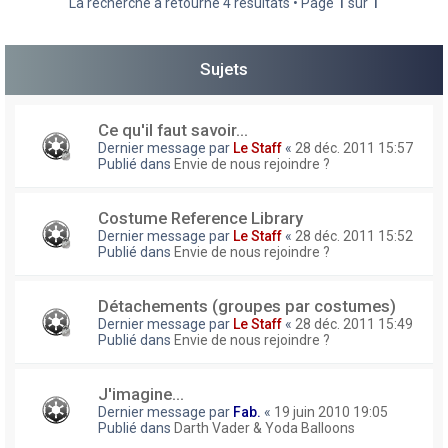
La recherche a retourné 4 résultats • Page
1
sur
1
h
e
Sujets
r
Ce qu'il faut savoir...
Dernier message par
Le Staff
«
28 déc. 2011 15:57
Publié dans
Envie de nous rejoindre ?
Costume Reference Library
Dernier message par
Le Staff
«
28 déc. 2011 15:52
Publié dans
Envie de nous rejoindre ?
Détachements (groupes par costumes)
Dernier message par
Le Staff
«
28 déc. 2011 15:49
Publié dans
Envie de nous rejoindre ?
J'imagine...
Dernier message par
Fab.
«
19 juin 2010 19:05
Publié dans
Darth Vader & Yoda Balloons