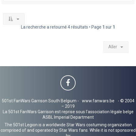
La recherche a retourné 4 résultats • Page
1
sur
1
Aller
501st FanWars Garrison South Belgium -
www.fanwars.be
- © 2004
– 2019
La 501st FanWars Garrison est reprise sous l'association légale belge
ASBL Imperial Department
The 501st Legion is a worldwide Star Wars costuming organization
comprised of and operated by Star Wars fans. While it is not sponsored
by