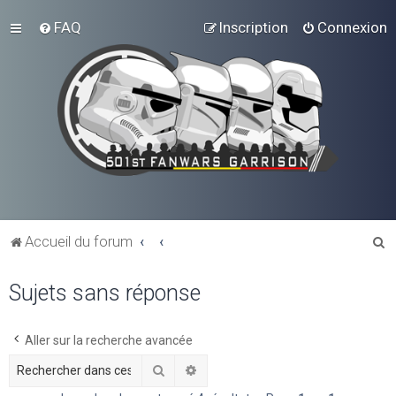
FAQ
Inscription
Connexion
R
Accueil du forum
e
Sujets sans réponse
c
h
e
Aller sur la recherche avancée
r
Rechercher
Recherche avancée
c