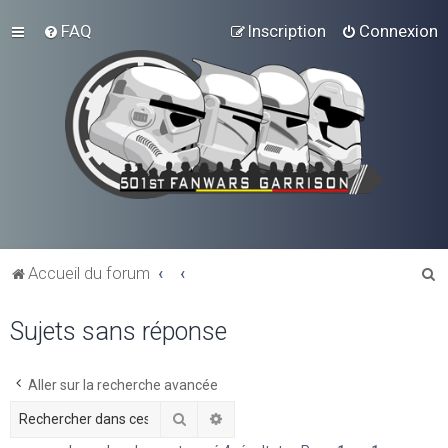
FAQ
Inscription
Connexion
R
Accueil du forum
e
Sujets sans réponse
c
h
e
Aller sur la recherche avancée
r
Rechercher
Recherche avancée
c