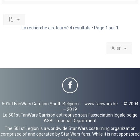
La recherche a retourné 4 résultats • Page
1
sur
1
Aller
501st FanWars Garrison South Belgium -
www.fanwars.be
- © 2004
– 2019
La 501st FanWars Garrison est reprise sous l'association légale belge
ASBL Imperial Department
The 501st Legion is a worldwide Star Wars costuming organization
comprised of and operated by Star Wars fans. While it is not sponsored
by