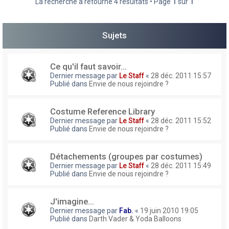
La recherche a retourné 4 résultats • Page
1
sur
1
h
e
Sujets
r
Ce qu'il faut savoir...
Dernier message par
Le Staff
«
28 déc. 2011 15:57
Publié dans
Envie de nous rejoindre ?
Costume Reference Library
Dernier message par
Le Staff
«
28 déc. 2011 15:52
Publié dans
Envie de nous rejoindre ?
Détachements (groupes par costumes)
Dernier message par
Le Staff
«
28 déc. 2011 15:49
Publié dans
Envie de nous rejoindre ?
J'imagine...
Dernier message par
Fab.
«
19 juin 2010 19:05
Publié dans
Darth Vader & Yoda Balloons