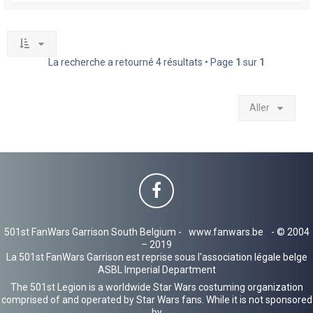
La recherche a retourné 4 résultats • Page
1
sur
1
Aller
501st FanWars Garrison South Belgium -
www.fanwars.be
- © 2004
– 2019
La 501st FanWars Garrison est reprise sous l'association légale belge
ASBL Imperial Department
The 501st Legion is a worldwide Star Wars costuming organization
comprised of and operated by Star Wars fans. While it is not sponsored
by