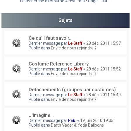
La recherche a retourné 4 résultats • Page
1
sur
1
h
e
Sujets
r
Ce qu'il faut savoir...
Dernier message par
Le Staff
«
28 déc. 2011 15:57
Publié dans
Envie de nous rejoindre ?
Costume Reference Library
Dernier message par
Le Staff
«
28 déc. 2011 15:52
Publié dans
Envie de nous rejoindre ?
Détachements (groupes par costumes)
Dernier message par
Le Staff
«
28 déc. 2011 15:49
Publié dans
Envie de nous rejoindre ?
J'imagine...
Dernier message par
Fab.
«
19 juin 2010 19:05
Publié dans
Darth Vader & Yoda Balloons