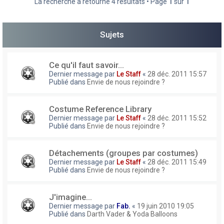
La recherche a retourné 4 résultats • Page
1
sur
1
h
e
Sujets
r
Ce qu'il faut savoir...
Dernier message par
Le Staff
«
28 déc. 2011 15:57
Publié dans
Envie de nous rejoindre ?
Costume Reference Library
Dernier message par
Le Staff
«
28 déc. 2011 15:52
Publié dans
Envie de nous rejoindre ?
Détachements (groupes par costumes)
Dernier message par
Le Staff
«
28 déc. 2011 15:49
Publié dans
Envie de nous rejoindre ?
J'imagine...
Dernier message par
Fab.
«
19 juin 2010 19:05
Publié dans
Darth Vader & Yoda Balloons