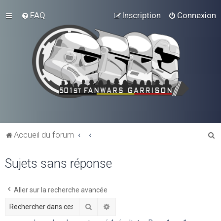
FAQ
Inscription
Connexion
R
Accueil du forum
e
Sujets sans réponse
c
h
e
Aller sur la recherche avancée
r
Rechercher
Recherche avancée
c