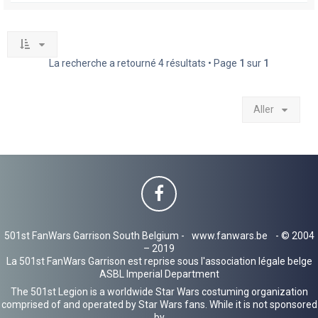
La recherche a retourné 4 résultats • Page
1
sur
1
Aller
501st FanWars Garrison South Belgium -
www.fanwars.be
- © 2004
– 2019
La 501st FanWars Garrison est reprise sous l'association légale belge
ASBL Imperial Department
The 501st Legion is a worldwide Star Wars costuming organization
comprised of and operated by Star Wars fans. While it is not sponsored
by