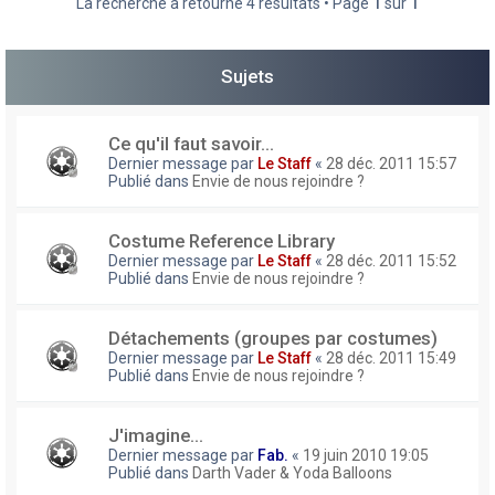
La recherche a retourné 4 résultats • Page
1
sur
1
h
e
Sujets
r
Ce qu'il faut savoir...
Dernier message par
Le Staff
«
28 déc. 2011 15:57
Publié dans
Envie de nous rejoindre ?
Costume Reference Library
Dernier message par
Le Staff
«
28 déc. 2011 15:52
Publié dans
Envie de nous rejoindre ?
Détachements (groupes par costumes)
Dernier message par
Le Staff
«
28 déc. 2011 15:49
Publié dans
Envie de nous rejoindre ?
J'imagine...
Dernier message par
Fab.
«
19 juin 2010 19:05
Publié dans
Darth Vader & Yoda Balloons