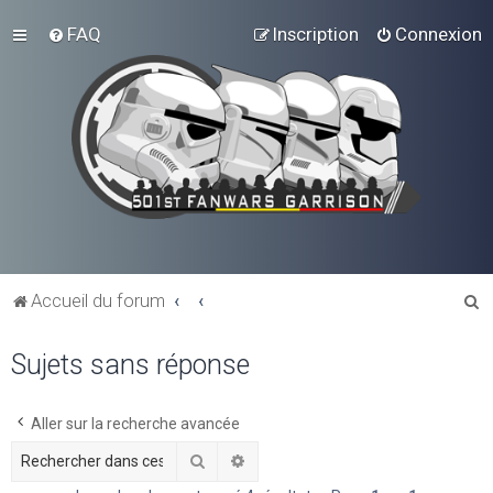
FAQ
Inscription
Connexion
R
Accueil du forum
e
Sujets sans réponse
c
h
e
Aller sur la recherche avancée
r
Rechercher
Recherche avancée
c