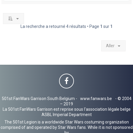
La recherche a retourné 4 résultats • Page
1
sur
1
Aller
501st FanWars Garrison South Belgium -
www.fanwars.be
- © 2004
– 2019
La 501st FanWars Garrison est reprise sous l'association légale belge
ASBL Imperial Department
The 501st Legion is a worldwide Star Wars costuming organization
comprised of and operated by Star Wars fans. While it is not sponsored
by