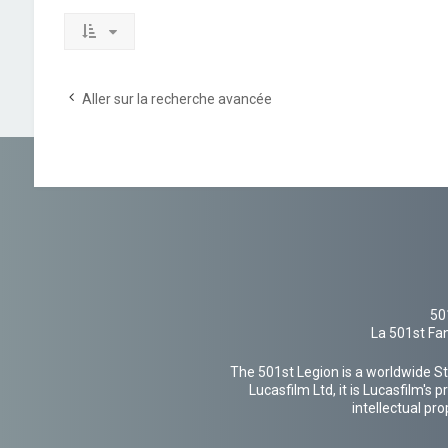
Aller sur la recherche avancée
50
La 501st Fan
The 501st Legion is a worldwide St
Lucasfilm Ltd, it is Lucasfilm's
intellectual pr