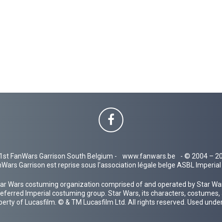
1st FanWars Garrison South Belgium -
www.fanwars.be
- © 2004 – 2
Wars Garrison est reprise sous l'association légale belge ASBL Imperi
ar Wars costuming organization comprised of and operated by Star Wars
 preferred Imperial costuming group. Star Wars, its characters, costumes,
operty of Lucasfilm. © & TM Lucasfilm Ltd. All rights reserved. Used under