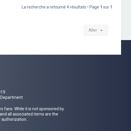
La recherche a retourné 4 résultats • Page
1
sur
1
Aller
019
al Department
 fans. While it is not sponsored by
 and all associated items are the
 authorization..