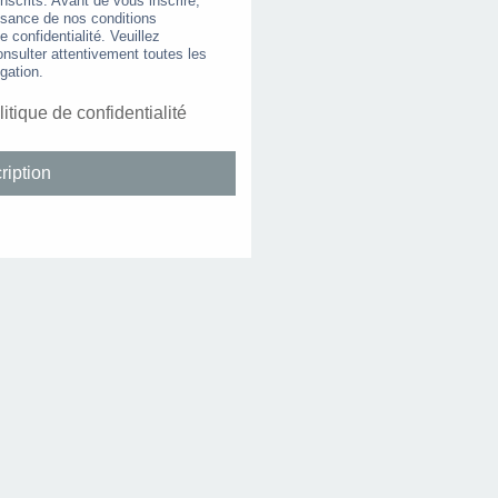
nscrits. Avant de vous inscrire,
ssance de nos conditions
de confidentialité. Veuillez
nsulter attentivement toutes les
gation.
litique de confidentialité
ription