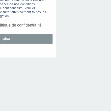
nscrits. Avant de vous inscrire,
ssance de nos conditions
de confidentialité. Veuillez
nsulter attentivement toutes les
gation.
litique de confidentialité
ription