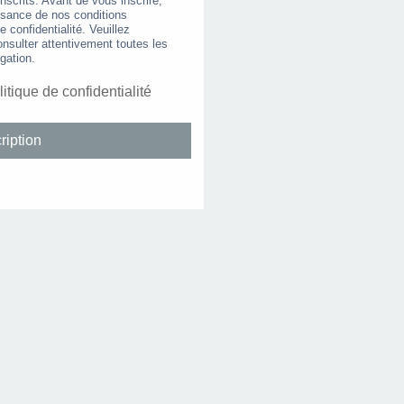
nscrits. Avant de vous inscrire,
ssance de nos conditions
de confidentialité. Veuillez
nsulter attentivement toutes les
gation.
litique de confidentialité
ription