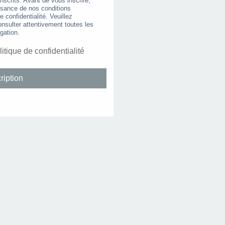
nscrits. Avant de vous inscrire,
ssance de nos conditions
de confidentialité. Veuillez
nsulter attentivement toutes les
gation.
litique de confidentialité
ription