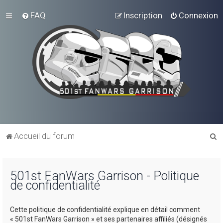
FAQ
Inscription
Connexion
R
Accueil du forum
e
c
501st FanWars Garrison - Politique
h
de confidentialité
e
r
Cette politique de confidentialité explique en détail comment
c
« 501st FanWars Garrison » et ses partenaires affiliés (désignés