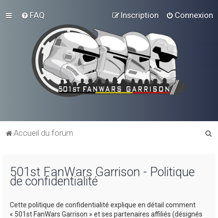
FAQ
Inscription
Connexion
R
Accueil du forum
e
c
501st FanWars Garrison - Politique
h
de confidentialité
e
r
Cette politique de confidentialité explique en détail comment
c
« 501st FanWars Garrison » et ses partenaires affiliés (désignés