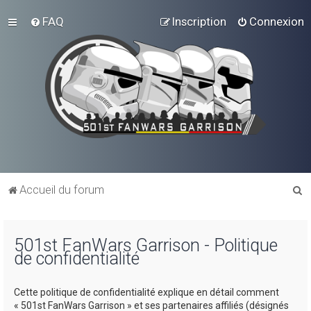
FAQ
Inscription
Connexion
R
Accueil du forum
e
c
501st FanWars Garrison - Politique
h
de confidentialité
e
r
Cette politique de confidentialité explique en détail comment
c
« 501st FanWars Garrison » et ses partenaires affiliés (désignés