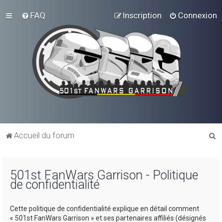
FAQ
Inscription
Connexion
R
Accueil du forum
e
c
501st FanWars Garrison - Politique
h
de confidentialité
e
r
Cette politique de confidentialité explique en détail comment
c
« 501st FanWars Garrison » et ses partenaires affiliés (désignés