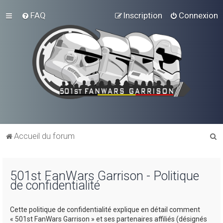
FAQ
Inscription
Connexion
R
Accueil du forum
e
c
501st FanWars Garrison - Politique
h
de confidentialité
e
r
Cette politique de confidentialité explique en détail comment
c
« 501st FanWars Garrison » et ses partenaires affiliés (désignés