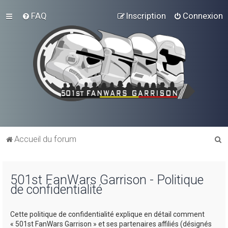
FAQ
Inscription
Connexion
R
Accueil du forum
e
c
501st FanWars Garrison - Politique
h
de confidentialité
e
r
Cette politique de confidentialité explique en détail comment
c
« 501st FanWars Garrison » et ses partenaires affiliés (désignés