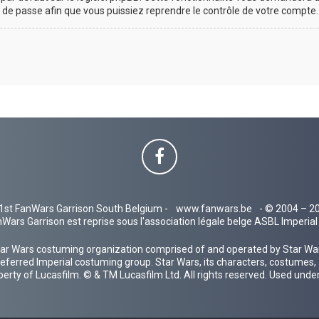
t de passe afin que vous puissiez reprendre le contrôle de votre compte.
1st FanWars Garrison South Belgium -
www.fanwars.be
- © 2004 – 2
Wars Garrison est reprise sous l'association légale belge ASBL Imperi
ar Wars costuming organization comprised of and operated by Star Wars
 preferred Imperial costuming group. Star Wars, its characters, costumes,
operty of Lucasfilm. © & TM Lucasfilm Ltd. All rights reserved. Used under