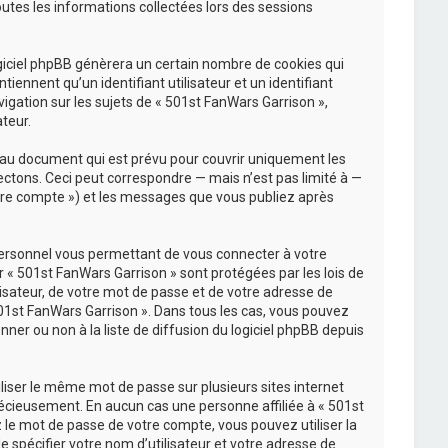
outes les informations collectées lors des sessions
giciel phpBB génèrera un certain nombre de cookies qui
iennent qu’un identifiant utilisateur et un identifiant
gation sur les sujets de « 501st FanWars Garrison »,
teur.
 au document qui est prévu pour couvrir uniquement les
ctons. Ceci peut correspondre — mais n’est pas limité à —
votre compte ») et les messages que vous publiez après
personnel vous permettant de vous connecter à votre
 « 501st FanWars Garrison » sont protégées par les lois de
isateur, de votre mot de passe et de votre adresse de
« 501st FanWars Garrison ». Dans tous les cas, vous pouvez
er ou non à la liste de diffusion du logiciel phpBB depuis
iliser le même mot de passe sur plusieurs sites internet
récieusement. En aucun cas une personne affiliée à « 501st
 le mot de passe de votre compte, vous pouvez utiliser la
 spécifier votre nom d’utilisateur et votre adresse de