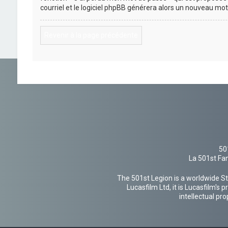
courriel et le logiciel phpBB générera alors un nouveau mo
Revenir à la page précédente
50
La 501st Fan
The 501st Legion is a worldwide St
Lucasfilm Ltd, it is Lucasfilm's
intellectual pr