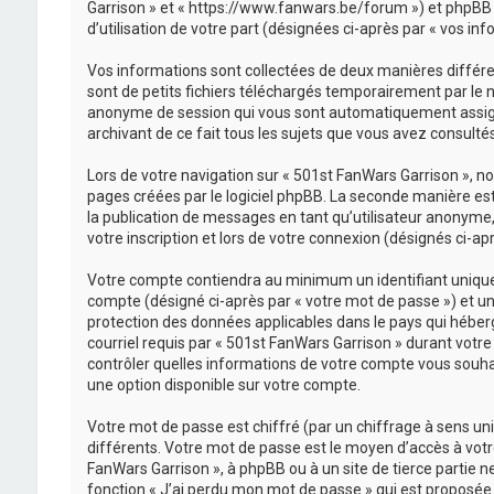
Garrison » et « https://www.fanwars.be/forum ») et phpBB (d
d’utilisation de votre part (désignées ci-après par « vos inf
Vos informations sont collectées de deux manières différe
sont de petits fichiers téléchargés temporairement par le na
anonyme de session qui vous sont automatiquement assignés 
archivant de ce fait tous les sujets que vous avez consultés
Lors de votre navigation sur « 501st FanWars Garrison », 
pages créées par le logiciel phpBB. La seconde manière es
la publication de messages en tant qu’utilisateur anonyme,
votre inscription et lors de votre connexion (désignés ci-a
Votre compte contiendra au minimum un identifiant unique 
compte (désigné ci-après par « votre mot de passe ») et un
protection des données applicables dans le pays qui héberg
courriel requis par « 501st FanWars Garrison » durant votre 
contrôler quelles informations de votre compte vous souhai
une option disponible sur votre compte.
Votre mot de passe est chiffré (par un chiffrage à sens uni
différents. Votre mot de passe est le moyen d’accès à votr
FanWars Garrison », à phpBB ou à un site de tierce partie 
fonction « J’ai perdu mon mot de passe » qui est proposée 