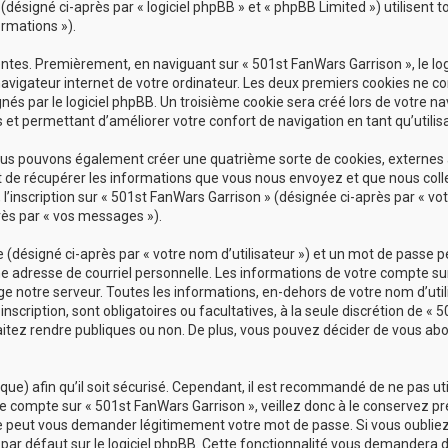
ésigné ci-après par « logiciel phpBB » et « phpBB Limited ») utilisent t
ormations »).
ntes. Premièrement, en naviguant sur « 501st FanWars Garrison », le lo
vigateur internet de votre ordinateur. Les deux premiers cookies ne cont
par le logiciel phpBB. Un troisième cookie sera créé lors de votre navi
 et permettant d’améliorer votre confort de navigation en tant qu’utilisa
nous pouvons également créer une quatrième sorte de cookies, externes
t de récupérer les informations que vous nous envoyez et que nous colle
 l’inscription sur « 501st FanWars Garrison » (désignée ci-après par « 
près par « vos messages »).
(désigné ci-après par « votre nom d’utilisateur ») et un mot de passe 
e adresse de courriel personnelle. Les informations de votre compte sur
e notre serveur. Toutes les informations, en-dehors de votre nom d’util
inscription, sont obligatoires ou facultatives, à la seule discrétion de 
tez rendre publiques ou non. De plus, vous pouvez décider de vous abonn
que) afin qu’il soit sécurisé. Cependant, il est recommandé de ne pas ut
e compte sur « 501st FanWars Garrison », veillez donc à le conservez p
ne peut vous demander légitimement votre mot de passe. Si vous oubliez
par défaut sur le logiciel phpBB. Cette fonctionnalité vous demandera de