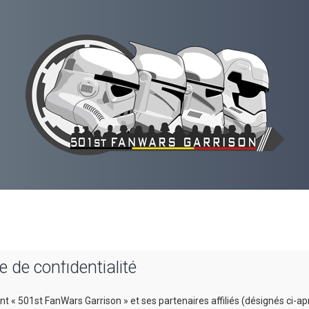
 de confidentialité
t « 501st FanWars Garrison » et ses partenaires affiliés (désignés ci-apr