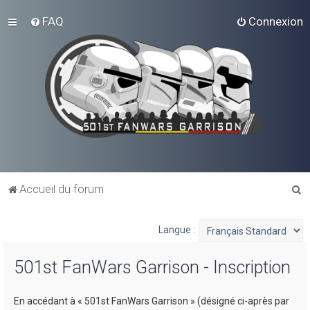
FAQ
Connexion
R
Accueil du forum
e
c
Langue :
h
501st FanWars Garrison - Inscription
e
r
En accédant à « 501st FanWars Garrison » (désigné ci-après par
c