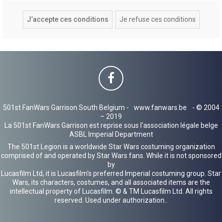
501st FanWars Garrison South Belgium -
www.fanwars.be
- © 2004
– 2019
La 501st FanWars Garrison est reprise sous l'association légale belge
ASBL Imperial Department
The 501st Legion is a worldwide Star Wars costuming organization
comprised of and operated by Star Wars fans. While it is not sponsored
by
Lucasfilm Ltd, it is Lucasfilm's preferred Imperial costuming group. Star
Wars, its characters, costumes, and all associated items are the
intellectual property of Lucasfilm. © & TM Lucasfilm Ltd. All rights
reserved. Used under authorization..