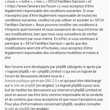
« nous », « notre », « nos », « 501st FanWars Garrison » et
h
« https://www.fanwars.be/forum »), vous acceptez d’être
légalement responsable des conditions suivantes. Si vous
e
n’acceptez pas d’être légalement responsable de toutes les
r
conditions suivantes, veuillez ne pas utiliser et accéder à « 501st
FanWars Garrison ». Nous pouvons modifier ces conditions à
n’importe quel moment et nous essaierons de vous informer de
ces modifications, bien que nous vous conseillons de vérifier
régulièrement par vous-même. En effet, si vous continuez à
participer à « 501st FanWars Garrison » après que des
modifications aient été effectuées, vous acceptez d’être
légalement responsable des conditions modifiées et mises à
jour.
Nos forums sont développés par phpBB (désignés ci-après par
« logiciel phpBB » et « phpBB Limited ») qui est un logiciel de
forum de discussions déclaré sous la «
licence publique générale GNU 2.0
» et qui peut être téléchargé
sur
le site de phpBB
(en anglais). Le logiciel phpBB a pour seul
but de faciliter les discussions sur internet et phpBB Limited ne
peut en aucun cas être tenu comme responsable de la conduite
et du contenu que nous acceptons et que nous n’acceptons pas.
Pour plus d’informations concernant phpBB, veuillez consulter
le site de phpBB
(en anglais).