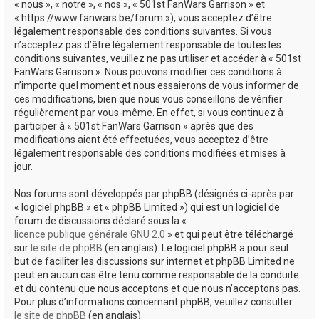
« nous », « notre », « nos », « 501st FanWars Garrison » et
h
« https://www.fanwars.be/forum »), vous acceptez d’être
légalement responsable des conditions suivantes. Si vous
e
n’acceptez pas d’être légalement responsable de toutes les
r
conditions suivantes, veuillez ne pas utiliser et accéder à « 501st
FanWars Garrison ». Nous pouvons modifier ces conditions à
n’importe quel moment et nous essaierons de vous informer de
ces modifications, bien que nous vous conseillons de vérifier
régulièrement par vous-même. En effet, si vous continuez à
participer à « 501st FanWars Garrison » après que des
modifications aient été effectuées, vous acceptez d’être
légalement responsable des conditions modifiées et mises à
jour.
Nos forums sont développés par phpBB (désignés ci-après par
« logiciel phpBB » et « phpBB Limited ») qui est un logiciel de
forum de discussions déclaré sous la «
licence publique générale GNU 2.0
» et qui peut être téléchargé
sur
le site de phpBB
(en anglais). Le logiciel phpBB a pour seul
but de faciliter les discussions sur internet et phpBB Limited ne
peut en aucun cas être tenu comme responsable de la conduite
et du contenu que nous acceptons et que nous n’acceptons pas.
Pour plus d’informations concernant phpBB, veuillez consulter
le site de phpBB
(en anglais).