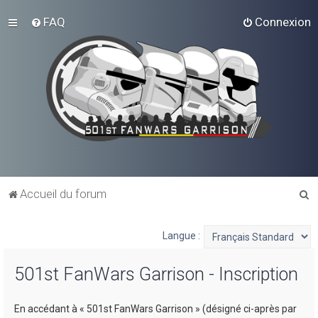
FAQ
Connexion
R
Accueil du forum
e
c
Langue :
h
501st FanWars Garrison - Inscription
e
r
En accédant à « 501st FanWars Garrison » (désigné ci-après par
c