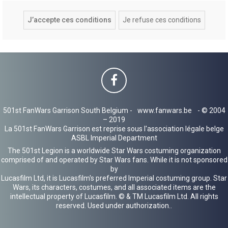
501st FanWars Garrison South Belgium -
www.fanwars.be
- © 2004
– 2019
La 501st FanWars Garrison est reprise sous l'association légale belge
ASBL Imperial Department
The 501st Legion is a worldwide Star Wars costuming organization
comprised of and operated by Star Wars fans. While it is not sponsored
by
Lucasfilm Ltd, it is Lucasfilm's preferred Imperial costuming group. Star
Wars, its characters, costumes, and all associated items are the
intellectual property of Lucasfilm. © & TM Lucasfilm Ltd. All rights
reserved. Used under authorization..