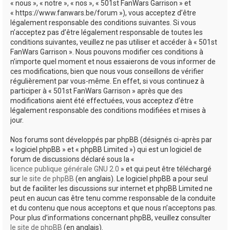
« nous », « notre », « nos », « 501st FanWars Garrison » et
h
« https://www.fanwars.be/forum »), vous acceptez d’être
légalement responsable des conditions suivantes. Si vous
e
n’acceptez pas d’être légalement responsable de toutes les
r
conditions suivantes, veuillez ne pas utiliser et accéder à « 501st
FanWars Garrison ». Nous pouvons modifier ces conditions à
n’importe quel moment et nous essaierons de vous informer de
ces modifications, bien que nous vous conseillons de vérifier
régulièrement par vous-même. En effet, si vous continuez à
participer à « 501st FanWars Garrison » après que des
modifications aient été effectuées, vous acceptez d’être
légalement responsable des conditions modifiées et mises à
jour.
Nos forums sont développés par phpBB (désignés ci-après par
« logiciel phpBB » et « phpBB Limited ») qui est un logiciel de
forum de discussions déclaré sous la «
licence publique générale GNU 2.0
» et qui peut être téléchargé
sur
le site de phpBB
(en anglais). Le logiciel phpBB a pour seul
but de faciliter les discussions sur internet et phpBB Limited ne
peut en aucun cas être tenu comme responsable de la conduite
et du contenu que nous acceptons et que nous n’acceptons pas.
Pour plus d’informations concernant phpBB, veuillez consulter
le site de phpBB
(en anglais).