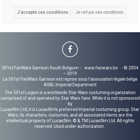
501st FanWars Garrison South Belgium -
www.fanwars.be
- © 2004
– 2019
La 501st FanWars Garrison est reprise sous l'association légale belge
ASBL Imperial Department
The 501st Legion is a worldwide Star Wars costuming organization
comprised of and operated by Star Wars fans. While it is not sponsored
by
Lucasfilm Ltd, it is Lucasfilm's preferred Imperial costuming group. Star
Wars, its characters, costumes, and all associated items are the
intellectual property of Lucasfilm. © & TM Lucasfilm Ltd. All rights
reserved. Used under authorization..