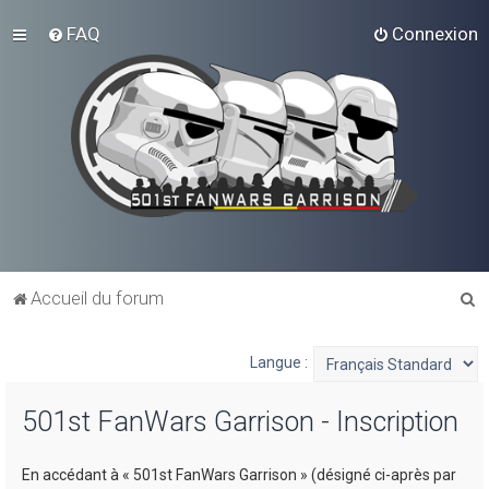
FAQ
Connexion
R
Accueil du forum
e
c
Langue :
h
501st FanWars Garrison - Inscription
e
r
En accédant à « 501st FanWars Garrison » (désigné ci-après par
c