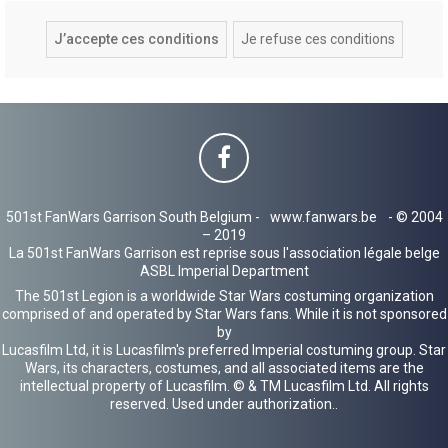
501st FanWars Garrison South Belgium -
www.fanwars.be
- © 2004
– 2019
La 501st FanWars Garrison est reprise sous l'association légale belge
ASBL Imperial Department
The 501st Legion is a worldwide Star Wars costuming organization
comprised of and operated by Star Wars fans. While it is not sponsored
by
Lucasfilm Ltd, it is Lucasfilm's preferred Imperial costuming group. Star
Wars, its characters, costumes, and all associated items are the
intellectual property of Lucasfilm. © & TM Lucasfilm Ltd. All rights
reserved. Used under authorization..