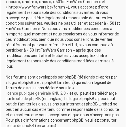
« nous », « notre », « nos », « 501st FanWars Garrison » et
h
« https://www.fanwars.be/forum »), vous acceptez d’être
légalement responsable des conditions suivantes. Si vous
e
n’acceptez pas d’être légalement responsable de toutes les
r
conditions suivantes, veuillez ne pas utiliser et accéder à « 501st
FanWars Garrison ». Nous pouvons modifier ces conditions à
n’importe quel moment et nous essaierons de vous informer de
ces modifications, bien que nous vous conseillons de vérifier
régulièrement par vous-même. En effet, si vous continuez à
participer à « 501st FanWars Garrison » après que des
modifications aient été effectuées, vous acceptez d’être
légalement responsable des conditions modifiées et mises à
jour.
Nos forums sont développés par phpBB (désignés ci-après par
« logiciel phpBB » et « phpBB Limited ») qui est un logiciel de
forum de discussions déclaré sous la «
licence publique générale GNU 2.0
» et qui peut être téléchargé
sur
le site de phpBB
(en anglais). Le logiciel phpBB a pour seul
but de faciliter les discussions sur internet et phpBB Limited ne
peut en aucun cas être tenu comme responsable de la conduite
et du contenu que nous acceptons et que nous n’acceptons pas.
Pour plus d’informations concernant phpBB, veuillez consulter
le site de phpBB
(en anglais).