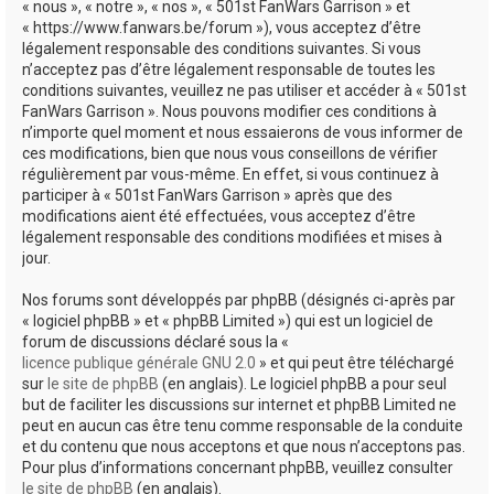
« nous », « notre », « nos », « 501st FanWars Garrison » et
h
« https://www.fanwars.be/forum »), vous acceptez d’être
légalement responsable des conditions suivantes. Si vous
e
n’acceptez pas d’être légalement responsable de toutes les
r
conditions suivantes, veuillez ne pas utiliser et accéder à « 501st
FanWars Garrison ». Nous pouvons modifier ces conditions à
n’importe quel moment et nous essaierons de vous informer de
ces modifications, bien que nous vous conseillons de vérifier
régulièrement par vous-même. En effet, si vous continuez à
participer à « 501st FanWars Garrison » après que des
modifications aient été effectuées, vous acceptez d’être
légalement responsable des conditions modifiées et mises à
jour.
Nos forums sont développés par phpBB (désignés ci-après par
« logiciel phpBB » et « phpBB Limited ») qui est un logiciel de
forum de discussions déclaré sous la «
licence publique générale GNU 2.0
» et qui peut être téléchargé
sur
le site de phpBB
(en anglais). Le logiciel phpBB a pour seul
but de faciliter les discussions sur internet et phpBB Limited ne
peut en aucun cas être tenu comme responsable de la conduite
et du contenu que nous acceptons et que nous n’acceptons pas.
Pour plus d’informations concernant phpBB, veuillez consulter
le site de phpBB
(en anglais).