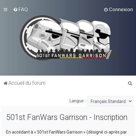
FAQ
Connexion
R
Accueil du forum
e
c
Langue :
h
501st FanWars Garrison - Inscription
e
r
En accédant à « 501st FanWars Garrison » (désigné ci-après par
c