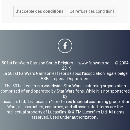
501st FanWars Garrison South Belgium -
www.fanwars.be
- © 2004
– 2019
La 501st FanWars Garrison est reprise sous l'association légale belge
ASBL Imperial Department
The 501st Legion is a worldwide Star Wars costuming organization
comprised of and operated by Star Wars fans. While it is not sponsored
by
Lucasfilm Ltd, it is Lucasfilm's preferred Imperial costuming group. Star
Wars, its characters, costumes, and all associated items are the
intellectual property of Lucasfilm. © & TM Lucasfilm Ltd. All rights
reserved. Used under authorization..