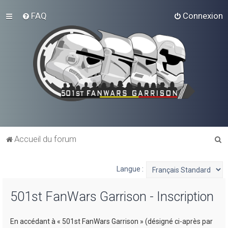
FAQ
Connexion
R
Accueil du forum
e
c
Langue :
h
501st FanWars Garrison - Inscription
e
r
En accédant à « 501st FanWars Garrison » (désigné ci-après par
c