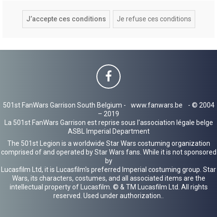
501st FanWars Garrison South Belgium -
www.fanwars.be
- © 2004
– 2019
La 501st FanWars Garrison est reprise sous l'association légale belge
ASBL Imperial Department
The 501st Legion is a worldwide Star Wars costuming organization
comprised of and operated by Star Wars fans. While it is not sponsored
by
Lucasfilm Ltd, it is Lucasfilm's preferred Imperial costuming group. Star
Wars, its characters, costumes, and all associated items are the
intellectual property of Lucasfilm. © & TM Lucasfilm Ltd. All rights
reserved. Used under authorization..