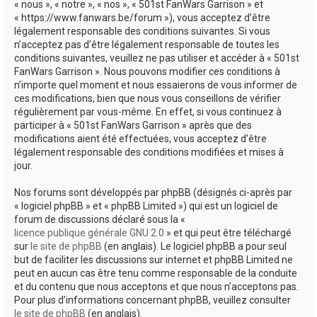
« nous », « notre », « nos », « 501st FanWars Garrison » et
h
« https://www.fanwars.be/forum »), vous acceptez d’être
légalement responsable des conditions suivantes. Si vous
e
n’acceptez pas d’être légalement responsable de toutes les
r
conditions suivantes, veuillez ne pas utiliser et accéder à « 501st
FanWars Garrison ». Nous pouvons modifier ces conditions à
n’importe quel moment et nous essaierons de vous informer de
ces modifications, bien que nous vous conseillons de vérifier
régulièrement par vous-même. En effet, si vous continuez à
participer à « 501st FanWars Garrison » après que des
modifications aient été effectuées, vous acceptez d’être
légalement responsable des conditions modifiées et mises à
jour.
Nos forums sont développés par phpBB (désignés ci-après par
« logiciel phpBB » et « phpBB Limited ») qui est un logiciel de
forum de discussions déclaré sous la «
licence publique générale GNU 2.0
» et qui peut être téléchargé
sur
le site de phpBB
(en anglais). Le logiciel phpBB a pour seul
but de faciliter les discussions sur internet et phpBB Limited ne
peut en aucun cas être tenu comme responsable de la conduite
et du contenu que nous acceptons et que nous n’acceptons pas.
Pour plus d’informations concernant phpBB, veuillez consulter
le site de phpBB
(en anglais).