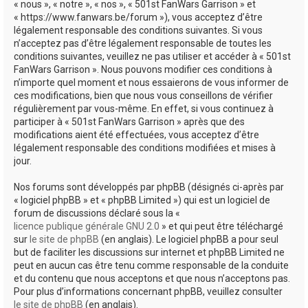
« nous », « notre », « nos », « 501st FanWars Garrison » et
h
« https://www.fanwars.be/forum »), vous acceptez d’être
légalement responsable des conditions suivantes. Si vous
e
n’acceptez pas d’être légalement responsable de toutes les
r
conditions suivantes, veuillez ne pas utiliser et accéder à « 501st
FanWars Garrison ». Nous pouvons modifier ces conditions à
n’importe quel moment et nous essaierons de vous informer de
ces modifications, bien que nous vous conseillons de vérifier
régulièrement par vous-même. En effet, si vous continuez à
participer à « 501st FanWars Garrison » après que des
modifications aient été effectuées, vous acceptez d’être
légalement responsable des conditions modifiées et mises à
jour.
Nos forums sont développés par phpBB (désignés ci-après par
« logiciel phpBB » et « phpBB Limited ») qui est un logiciel de
forum de discussions déclaré sous la «
licence publique générale GNU 2.0
» et qui peut être téléchargé
sur
le site de phpBB
(en anglais). Le logiciel phpBB a pour seul
but de faciliter les discussions sur internet et phpBB Limited ne
peut en aucun cas être tenu comme responsable de la conduite
et du contenu que nous acceptons et que nous n’acceptons pas.
Pour plus d’informations concernant phpBB, veuillez consulter
le site de phpBB
(en anglais).