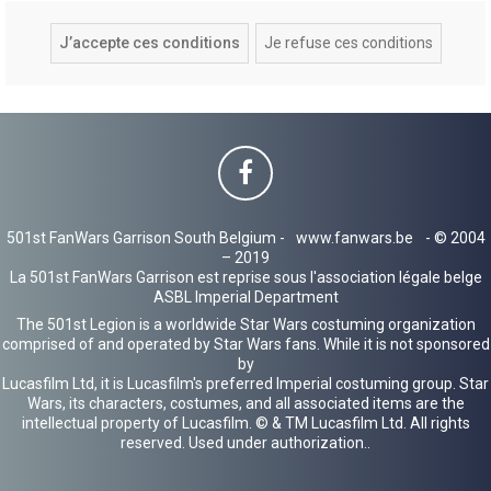
501st FanWars Garrison South Belgium -
www.fanwars.be
- © 2004
– 2019
La 501st FanWars Garrison est reprise sous l'association légale belge
ASBL Imperial Department
The 501st Legion is a worldwide Star Wars costuming organization
comprised of and operated by Star Wars fans. While it is not sponsored
by
Lucasfilm Ltd, it is Lucasfilm's preferred Imperial costuming group. Star
Wars, its characters, costumes, and all associated items are the
intellectual property of Lucasfilm. © & TM Lucasfilm Ltd. All rights
reserved. Used under authorization..