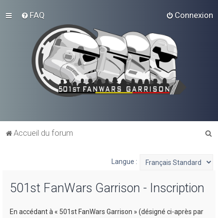
FAQ
Connexion
R
Accueil du forum
e
c
Langue :
h
501st FanWars Garrison - Inscription
e
r
En accédant à « 501st FanWars Garrison » (désigné ci-après par
c