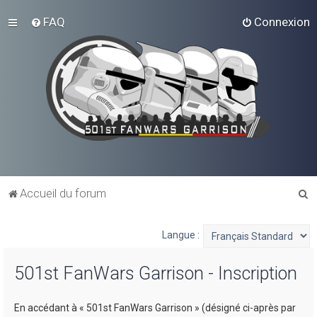
FAQ
Connexion
R
Accueil du forum
e
c
Langue :
h
501st FanWars Garrison - Inscription
e
r
En accédant à « 501st FanWars Garrison » (désigné ci-après par
c