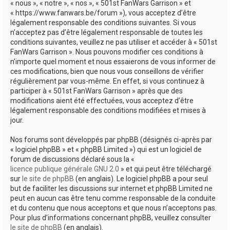
« nous », « notre », « nos », « 501st FanWars Garrison » et
h
« https://www.fanwars.be/forum »), vous acceptez d’être
légalement responsable des conditions suivantes. Si vous
e
n’acceptez pas d’être légalement responsable de toutes les
r
conditions suivantes, veuillez ne pas utiliser et accéder à « 501st
FanWars Garrison ». Nous pouvons modifier ces conditions à
n’importe quel moment et nous essaierons de vous informer de
ces modifications, bien que nous vous conseillons de vérifier
régulièrement par vous-même. En effet, si vous continuez à
participer à « 501st FanWars Garrison » après que des
modifications aient été effectuées, vous acceptez d’être
légalement responsable des conditions modifiées et mises à
jour.
Nos forums sont développés par phpBB (désignés ci-après par
« logiciel phpBB » et « phpBB Limited ») qui est un logiciel de
forum de discussions déclaré sous la «
licence publique générale GNU 2.0
» et qui peut être téléchargé
sur
le site de phpBB
(en anglais). Le logiciel phpBB a pour seul
but de faciliter les discussions sur internet et phpBB Limited ne
peut en aucun cas être tenu comme responsable de la conduite
et du contenu que nous acceptons et que nous n’acceptons pas.
Pour plus d’informations concernant phpBB, veuillez consulter
le site de phpBB
(en anglais).