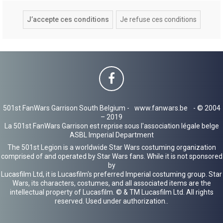
501st FanWars Garrison South Belgium -
www.fanwars.be
- © 2004
– 2019
La 501st FanWars Garrison est reprise sous l'association légale belge
ASBL Imperial Department
The 501st Legion is a worldwide Star Wars costuming organization
comprised of and operated by Star Wars fans. While it is not sponsored
by
Lucasfilm Ltd, it is Lucasfilm's preferred Imperial costuming group. Star
Wars, its characters, costumes, and all associated items are the
intellectual property of Lucasfilm. © & TM Lucasfilm Ltd. All rights
reserved. Used under authorization..