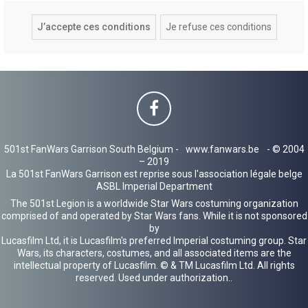
501st FanWars Garrison South Belgium -
www.fanwars.be
- © 2004
– 2019
La 501st FanWars Garrison est reprise sous l'association légale belge
ASBL Imperial Department
The 501st Legion is a worldwide Star Wars costuming organization
comprised of and operated by Star Wars fans. While it is not sponsored
by
Lucasfilm Ltd, it is Lucasfilm's preferred Imperial costuming group. Star
Wars, its characters, costumes, and all associated items are the
intellectual property of Lucasfilm. © & TM Lucasfilm Ltd. All rights
reserved. Used under authorization..