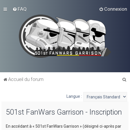
FAQ
Connexion
R
Accueil du forum
e
c
Langue :
h
501st FanWars Garrison - Inscription
e
r
En accédant à « 501st FanWars Garrison » (désigné ci-après par
c