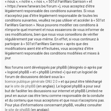
« nous », « notre », « nos », « 501st FanWars Garrison » et
h
« https://www.fanwars.be/forum »), vous acceptez d’être
légalement responsable des conditions suivantes. Si vous
e
n’acceptez pas d’être légalement responsable de toutes les
r
conditions suivantes, veuillez ne pas utiliser et accéder à « 501st
FanWars Garrison ». Nous pouvons modifier ces conditions à
n’importe quel moment et nous essaierons de vous informer de
ces modifications, bien que nous vous conseillons de vérifier
régulièrement par vous-même. En effet, si vous continuez à
participer à « 501st FanWars Garrison » après que des
modifications aient été effectuées, vous acceptez d’être
légalement responsable des conditions modifiées et mises à
jour.
Nos forums sont développés par phpBB (désignés ci-après par
« logiciel phpBB » et « phpBB Limited ») qui est un logiciel de
forum de discussions déclaré sous la «
licence publique générale GNU 2.0
» et qui peut être téléchargé
sur
le site de phpBB
(en anglais). Le logiciel phpBB a pour seul
but de faciliter les discussions sur internet et phpBB Limited ne
peut en aucun cas être tenu comme responsable de la conduite
et du contenu que nous acceptons et que nous n’acceptons pas.
Pour plus d’informations concernant phpBB, veuillez consulter
le site de phpBB
(en anglais).