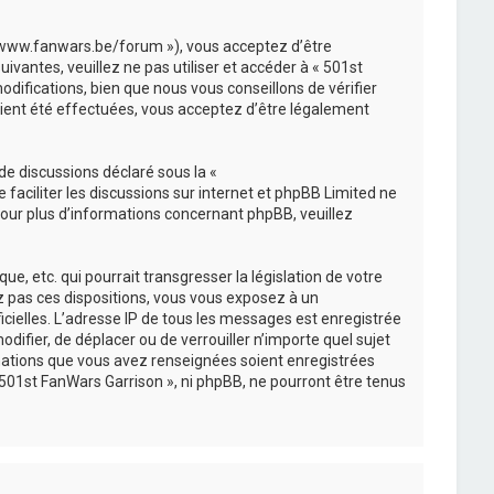
://www.fanwars.be/forum »), vous acceptez d’être
vantes, veuillez ne pas utiliser et accéder à « 501st
ifications, bien que nous vous conseillons de vérifier
aient été effectuées, vous acceptez d’être légalement
de discussions déclaré sous la «
e faciliter les discussions sur internet et phpBB Limited ne
ur plus d’informations concernant phpBB, veuillez
, etc. qui pourrait transgresser la législation de votre
ez pas ces dispositions, vous vous exposez à un
ficielles. L’adresse IP de tous les messages est enregistrée
difier, de déplacer ou de verrouiller n’importe quel sujet
mations que vous avez renseignées soient enregistrées
501st FanWars Garrison », ni phpBB, ne pourront être tenus