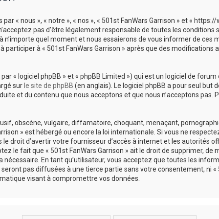
 par « nous », « notre », « nos », « 501st FanWars Garrison » et « https
’acceptez pas d’être légalement responsable de toutes les conditions sui
à n’importe quel moment et nous essaierons de vous informer de ces mod
à participer à « 501st FanWars Garrison » après que des modifications 
r « logiciel phpBB » et « phpBB Limited ») qui est un logiciel de forum 
argé sur
le site de phpBB
(en anglais). Le logiciel phpBB a pour seul but d
uite et du contenu que nous acceptons et que nous n’acceptons pas. Po
if, obscène, vulgaire, diffamatoire, choquant, menaçant, pornographique
rison » est hébergé ou encore la loi internationale. Si vous ne respect
 droit d’avertir votre fournisseur d’accès à internet et les autorités of
z le fait que « 501st FanWars Garrison » ait le droit de supprimer, de mo
nécessaire. En tant qu’utilisateur, vous acceptez que toutes les infor
seront pas diffusées à une tierce partie sans votre consentement, ni « 
rmatique visant à compromettre vos données.