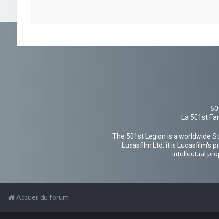
50
La 501st Fan
The 501st Legion is a worldwide St
Lucasfilm Ltd, it is Lucasfilm's
intellectual pr
Accueil du forum