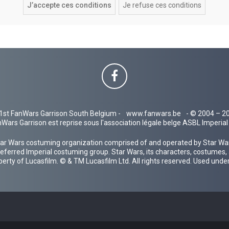
1st FanWars Garrison South Belgium -
www.fanwars.be
- © 2004 – 2
Wars Garrison est reprise sous l'association légale belge ASBL Imperi
ar Wars costuming organization comprised of and operated by Star Wars
 preferred Imperial costuming group. Star Wars, its characters, costumes,
operty of Lucasfilm. © & TM Lucasfilm Ltd. All rights reserved. Used under