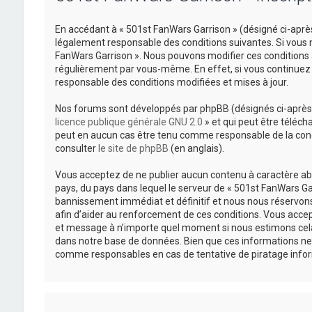
En accédant à « 501st FanWars Garrison » (désigné ci-après
légalement responsable des conditions suivantes. Si vous n
FanWars Garrison ». Nous pouvons modifier ces conditions 
régulièrement par vous-même. En effet, si vous continuez 
responsable des conditions modifiées et mises à jour.
Nos forums sont développés par phpBB (désignés ci-après pa
licence publique générale GNU 2.0
» et qui peut être téléch
peut en aucun cas être tenu comme responsable de la cond
consulter
le site de phpBB
(en anglais).
Vous acceptez de ne publier aucun contenu à caractère abus
pays, du pays dans lequel le serveur de « 501st FanWars Gar
bannissement immédiat et définitif et nous nous réservons le
afin d’aider au renforcement de ces conditions. Vous accepte
et message à n’importe quel moment si nous estimons cela 
dans notre base de données. Bien que ces informations ne 
comme responsables en cas de tentative de piratage info