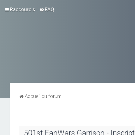
Raccourcis
FAQ
Accueil du forum
501st FanWars Garrison - Inscript