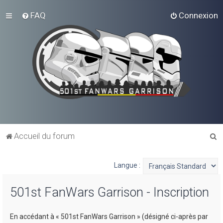
FAQ
Connexion
R
Accueil du forum
e
c
Langue :
h
501st FanWars Garrison - Inscription
e
r
En accédant à « 501st FanWars Garrison » (désigné ci-après par
c