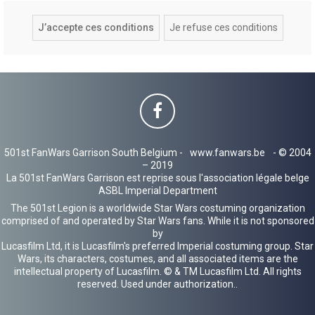
501st FanWars Garrison South Belgium -
www.fanwars.be
- © 2004
– 2019
La 501st FanWars Garrison est reprise sous l'association légale belge
ASBL Imperial Department
The 501st Legion is a worldwide Star Wars costuming organization
comprised of and operated by Star Wars fans. While it is not sponsored
by
Lucasfilm Ltd, it is Lucasfilm's preferred Imperial costuming group. Star
Wars, its characters, costumes, and all associated items are the
intellectual property of Lucasfilm. © & TM Lucasfilm Ltd. All rights
reserved. Used under authorization..