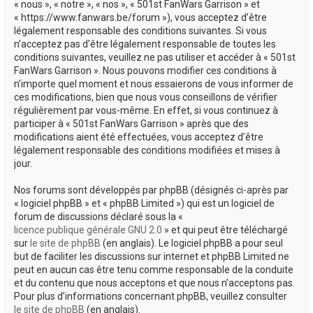
« nous », « notre », « nos », « 501st FanWars Garrison » et
h
« https://www.fanwars.be/forum »), vous acceptez d’être
légalement responsable des conditions suivantes. Si vous
e
n’acceptez pas d’être légalement responsable de toutes les
r
conditions suivantes, veuillez ne pas utiliser et accéder à « 501st
FanWars Garrison ». Nous pouvons modifier ces conditions à
n’importe quel moment et nous essaierons de vous informer de
ces modifications, bien que nous vous conseillons de vérifier
régulièrement par vous-même. En effet, si vous continuez à
participer à « 501st FanWars Garrison » après que des
modifications aient été effectuées, vous acceptez d’être
légalement responsable des conditions modifiées et mises à
jour.
Nos forums sont développés par phpBB (désignés ci-après par
« logiciel phpBB » et « phpBB Limited ») qui est un logiciel de
forum de discussions déclaré sous la «
licence publique générale GNU 2.0
» et qui peut être téléchargé
sur
le site de phpBB
(en anglais). Le logiciel phpBB a pour seul
but de faciliter les discussions sur internet et phpBB Limited ne
peut en aucun cas être tenu comme responsable de la conduite
et du contenu que nous acceptons et que nous n’acceptons pas.
Pour plus d’informations concernant phpBB, veuillez consulter
le site de phpBB
(en anglais).