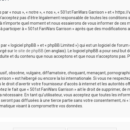
 par « nous », « notre », « nos », « 501st FanWars Garrison » et « https
’acceptez pas d’être légalement responsable de toutes les conditions sui
à n’importe quel moment et nous essaierons de vous informer de ces mod
à participer à « 501st FanWars Garrison » après que des modifications 
r « logiciel phpBB » et « phpBB Limited ») qui est un logiciel de forum 
argé sur
le site de phpBB
(en anglais). Le logiciel phpBB a pour seul but d
uite et du contenu que nous acceptons et que nous n’acceptons pas. Po
if, obscène, vulgaire, diffamatoire, choquant, menaçant, pornographique
rison » est hébergé ou encore la loi internationale. Si vous ne respect
 droit d’avertir votre fournisseur d’accès à internet et les autorités of
z le fait que « 501st FanWars Garrison » ait le droit de supprimer, de mo
nécessaire. En tant qu’utilisateur, vous acceptez que toutes les infor
seront pas diffusées à une tierce partie sans votre consentement, ni « 
rmatique visant à compromettre vos données.