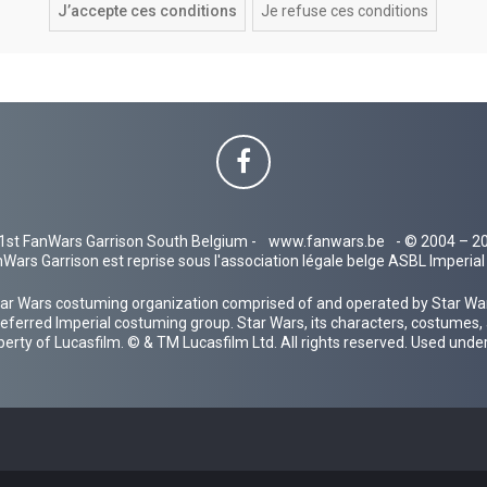
1st FanWars Garrison South Belgium -
www.fanwars.be
- © 2004 – 2
Wars Garrison est reprise sous l'association légale belge ASBL Imperi
ar Wars costuming organization comprised of and operated by Star Wars
 preferred Imperial costuming group. Star Wars, its characters, costumes,
operty of Lucasfilm. © & TM Lucasfilm Ltd. All rights reserved. Used under