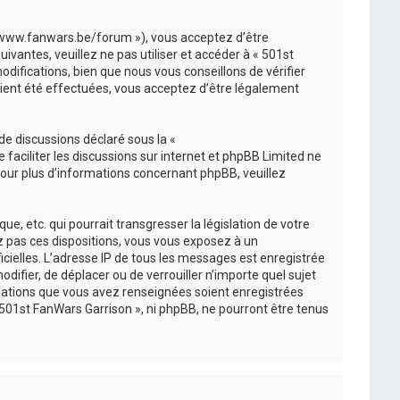
://www.fanwars.be/forum »), vous acceptez d’être
vantes, veuillez ne pas utiliser et accéder à « 501st
ifications, bien que nous vous conseillons de vérifier
aient été effectuées, vous acceptez d’être légalement
de discussions déclaré sous la «
e faciliter les discussions sur internet et phpBB Limited ne
ur plus d’informations concernant phpBB, veuillez
, etc. qui pourrait transgresser la législation de votre
ez pas ces dispositions, vous vous exposez à un
ficielles. L’adresse IP de tous les messages est enregistrée
difier, de déplacer ou de verrouiller n’importe quel sujet
mations que vous avez renseignées soient enregistrées
501st FanWars Garrison », ni phpBB, ne pourront être tenus