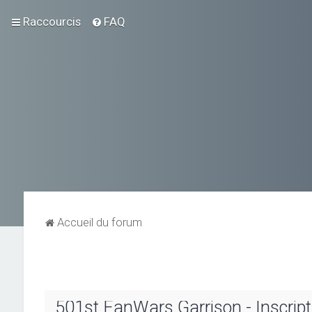
Raccourcis
FAQ
Accueil du forum
501st FanWars Garrison - Inscript