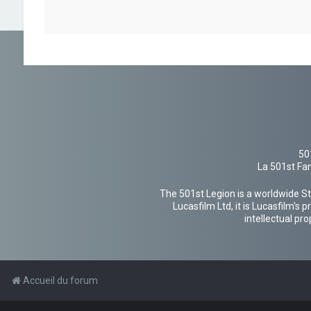
50
La 501st Fan
The 501st Legion is a worldwide St
Lucasfilm Ltd, it is Lucasfilm's
intellectual pr
Accueil du forum