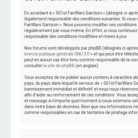
En accédant à « 501st FanWars Garrison » (désigné ci-après
légalement responsable des conditions suivantes. Si vous n
FanWars Garrison ». Nous pouvons modifier ces conditions 
régulièrement par vous-même. En effet, si vous continuez 
responsable des conditions modifiées et mises à jour.
Nos forums sont développés par phpBB (désignés ci-après pa
licence publique générale GNU 2.0
» et qui peut être téléch
peut en aucun cas être tenu comme responsable de la cond
consulter
le site de phpBB
(en anglais).
Vous acceptez de ne publier aucun contenu à caractère abus
pays, du pays dans lequel le serveur de « 501st FanWars Gar
bannissement immédiat et définitif et nous nous réservons le
afin d’aider au renforcement de ces conditions. Vous accepte
et message à n’importe quel moment si nous estimons cela 
dans notre base de données. Bien que ces informations ne 
comme responsables en cas de tentative de piratage info